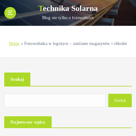
S
Technika Solarna
k
i
Blog nie tylko o fotowoltaice
p
t
o
Home
»
Fotowoltaika w logistyce – zasilanie magazynów i chłodni
c
o
n
t
e
Szukaj
n
t
Szukaj
Najnowsze wpisy