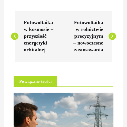
N
Fotowoltaika
Fotowoltaika
a
w kosmosie –
w rolnictwie
przyszłość
precyzyjnym
w
energetyki
– nowoczesne
orbitalnej
zastosowania
i
g
Powiązane treści
a
c
j