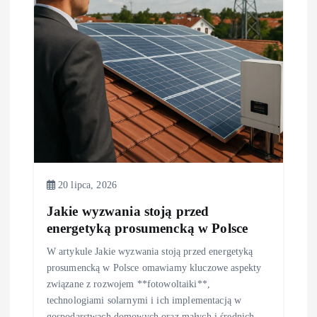
a
w
p
i
s
u
20 lipca, 2026
Jakie wyzwania stoją przed
energetyką prosumencką w Polsce
W artykule Jakie wyzwania stoją przed energetyką
prosumencką w Polsce omawiamy kluczowe aspekty
związane z rozwojem **fotowoltaiki**,
technologiami solarnymi i ich implementacją w
gospodarstwach domowych oraz małych i średnich