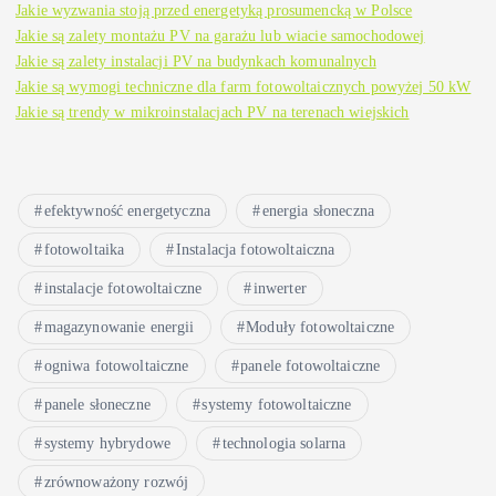
Jakie wyzwania stoją przed energetyką prosumencką w Polsce
Jakie są zalety montażu PV na garażu lub wiacie samochodowej
Jakie są zalety instalacji PV na budynkach komunalnych
Jakie są wymogi techniczne dla farm fotowoltaicznych powyżej 50 kW
Jakie są trendy w mikroinstalacjach PV na terenach wiejskich
efektywność energetyczna
energia słoneczna
fotowoltaika
Instalacja fotowoltaiczna
instalacje fotowoltaiczne
inwerter
magazynowanie energii
Moduły fotowoltaiczne
ogniwa fotowoltaiczne
panele fotowoltaiczne
panele słoneczne
systemy fotowoltaiczne
systemy hybrydowe
technologia solarna
zrównoważony rozwój