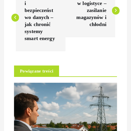
a
i
w logistyce –
bezpieczeńst
zasilanie
w
wo danych –
magazynów i
jak chronić
chłodni
i
systemy
smart energy
g
a
Powiązane treści
c
j
a
w