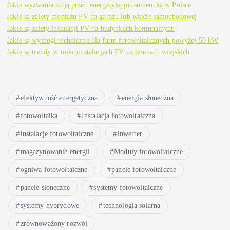
Jakie wyzwania stoją przed energetyką prosumencką w Polsce
Jakie są zalety montażu PV na garażu lub wiacie samochodowej
Jakie są zalety instalacji PV na budynkach komunalnych
Jakie są wymogi techniczne dla farm fotowoltaicznych powyżej 50 kW
Jakie są trendy w mikroinstalacjach PV na terenach wiejskich
efektywność energetyczna
energia słoneczna
fotowoltaika
Instalacja fotowoltaiczna
instalacje fotowoltaiczne
inwerter
magazynowanie energii
Moduły fotowoltaiczne
ogniwa fotowoltaiczne
panele fotowoltaiczne
panele słoneczne
systemy fotowoltaiczne
systemy hybrydowe
technologia solarna
zrównoważony rozwój