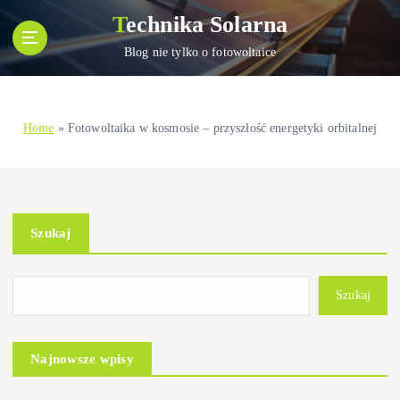
S
Technika Solarna
k
i
Blog nie tylko o fotowoltaice
p
t
o
Home
»
Fotowoltaika w kosmosie – przyszłość energetyki orbitalnej
c
o
n
t
e
Szukaj
n
t
Szukaj
Najnowsze wpisy