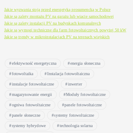
Jakie wyzwania stoją przed energetyką prosumencką w Polsce
Jakie są zalety montażu PV na garażu lub wiacie samochodowej
Jakie są zalety instalacji PV na budynkach komunalnych
Jakie są wymogi techniczne dla farm fotowoltaicznych powyżej 50 kW
Jakie są trendy w mikroinstalacjach PV na terenach wiejskich
efektywność energetyczna
energia słoneczna
fotowoltaika
Instalacja fotowoltaiczna
instalacje fotowoltaiczne
inwerter
magazynowanie energii
Moduły fotowoltaiczne
ogniwa fotowoltaiczne
panele fotowoltaiczne
panele słoneczne
systemy fotowoltaiczne
systemy hybrydowe
technologia solarna