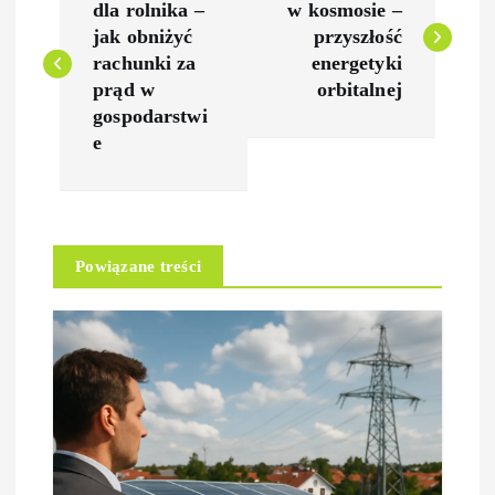
a
dla rolnika –
w kosmosie –
jak obniżyć
przyszłość
w
rachunki za
energetyki
prąd w
orbitalnej
i
gospodarstwi
e
g
a
Powiązane treści
c
j
a
w