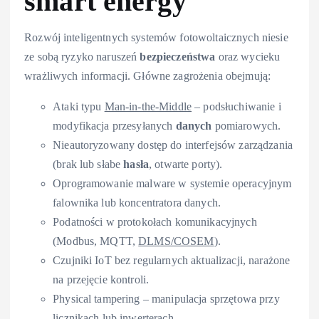
smart energy
Rozwój inteligentnych systemów fotowoltaicznych niesie
ze sobą ryzyko naruszeń
bezpieczeństwa
oraz wycieku
wrażliwych informacji. Główne zagrożenia obejmują:
Ataki typu
Man-in-the-Middle
– podsłuchiwanie i
modyfikacja przesyłanych
danych
pomiarowych.
Nieautoryzowany dostęp do interfejsów zarządzania
(brak lub słabe
hasła
, otwarte porty).
Oprogramowanie malware w systemie operacyjnym
falownika lub koncentratora danych.
Podatności w protokołach komunikacyjnych
(Modbus, MQTT,
DLMS/COSEM
).
Czujniki IoT bez regularnych aktualizacji, narażone
na przejęcie kontroli.
Physical tampering – manipulacja sprzętowa przy
licznikach lub inwerterach.