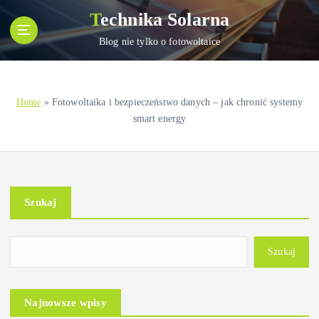
S
Technika Solarna
k
i
Blog nie tylko o fotowoltaice
p
t
o
Home
»
Fotowoltaika i bezpieczeństwo danych – jak chronić systemy
c
smart energy
o
n
t
e
n
Szukaj
t
Szukaj
Najnowsze wpisy