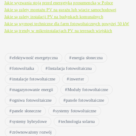
Jakie wyzwania stoją przed energetyką prosumencką w Polsce
Jakie są zalety montażu PV na garażu lub wiacie samochodowej
Jakie są zalety instalacji PV na budynkach komunalnych
Jakie są wymogi techniczne dla farm fotowoltaicznych powyżej 50 kW
Jakie są trendy w mikroinstalacjach PV na terenach wiejskich
efektywność energetyczna
energia słoneczna
fotowoltaika
Instalacja fotowoltaiczna
instalacje fotowoltaiczne
inwerter
magazynowanie energii
Moduły fotowoltaiczne
ogniwa fotowoltaiczne
panele fotowoltaiczne
panele słoneczne
systemy fotowoltaiczne
systemy hybrydowe
technologia solarna
zrównoważony rozwój