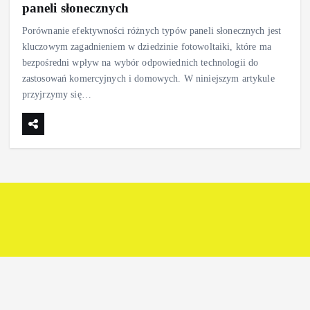
paneli słonecznych
Porównanie efektywności różnych typów paneli słonecznych jest
kluczowym zagadnieniem w dziedzinie fotowoltaiki, które ma
bezpośredni wpływ na wybór odpowiednich technologii do
zastosowań komercyjnych i domowych. W niniejszym artykule
przyjrzymy się…
przemyslowcy.com
urzadzenia-i-maszyny.pl
Copyright © 2026 Technika Solarna | Powered by icomSEO