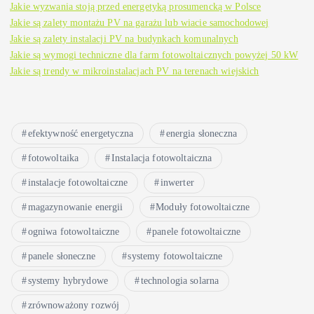
Jakie wyzwania stoją przed energetyką prosumencką w Polsce
Jakie są zalety montażu PV na garażu lub wiacie samochodowej
Jakie są zalety instalacji PV na budynkach komunalnych
Jakie są wymogi techniczne dla farm fotowoltaicznych powyżej 50 kW
Jakie są trendy w mikroinstalacjach PV na terenach wiejskich
efektywność energetyczna
energia słoneczna
fotowoltaika
Instalacja fotowoltaiczna
instalacje fotowoltaiczne
inwerter
magazynowanie energii
Moduły fotowoltaiczne
ogniwa fotowoltaiczne
panele fotowoltaiczne
panele słoneczne
systemy fotowoltaiczne
systemy hybrydowe
technologia solarna
zrównoważony rozwój