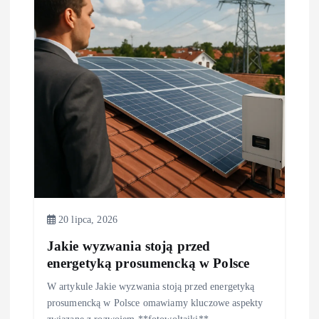
w
p
i
s
u
20 lipca, 2026
Jakie wyzwania stoją przed
energetyką prosumencką w Polsce
W artykule Jakie wyzwania stoją przed energetyką
prosumencką w Polsce omawiamy kluczowe aspekty