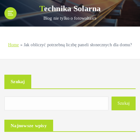
S
Technika Solarna
k
i
Blog nie tylko o fotowoltaice
p
t
o
Home
»
Jak obliczyć potrzebną liczbę paneli słonecznych dla domu?
c
o
n
t
e
Szukaj
n
t
Szukaj
Najnowsze wpisy