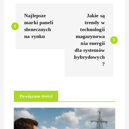
N
Najlepsze
Jakie są
a
marki paneli
trendy w
słonecznych
technologii
w
na rynku
magazynowa
nia energii
i
dla systemów
hybrydowych
g
?
a
c
Powiązane treści
j
a