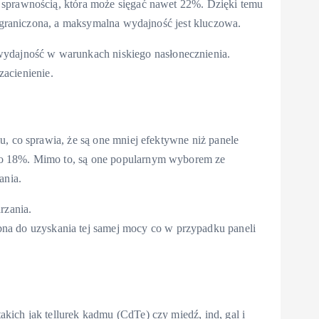
 sprawnością, która może sięgać nawet 22%. Dzięki temu
 ograniczona, a maksymalna wydajność jest kluczowa.
ydajność w warunkach niskiego nasłonecznienia.
acienienie.
u, co sprawia, że są one mniej efektywne niż panele
do 18%. Mimo to, są one popularnym wyborem ze
ania.
rzania.
na do uzyskania tej samej mocy co w przypadku paneli
ich jak tellurek kadmu (CdTe) czy miedź, ind, gal i