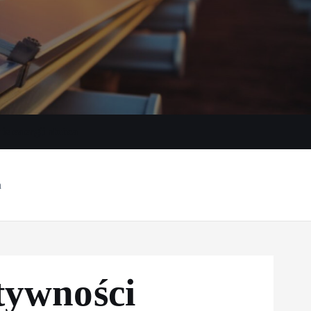
e energii słońca
h
tywności