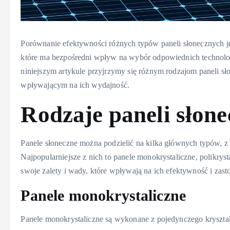
Porównanie efektywności różnych typów paneli słonecznych je
które ma bezpośredni wpływ na wybór odpowiednich technol
niniejszym artykule przyjrzymy się różnym rodzajom paneli s
wpływającym na ich wydajność.
Rodzaje paneli słon
Panele słoneczne można podzielić na kilka głównych typów, z
Najpopularniejsze z nich to panele monokrystaliczne, polikry
swoje zalety i wady, które wpływają na ich efektywność i zast
Panele monokrystaliczne
Panele monokrystaliczne są wykonane z pojedynczego kryształu