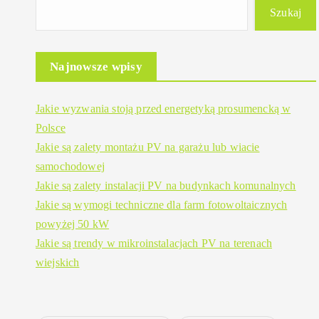
Szukaj
Najnowsze wpisy
Jakie wyzwania stoją przed energetyką prosumencką w
Polsce
Jakie są zalety montażu PV na garażu lub wiacie
samochodowej
Jakie są zalety instalacji PV na budynkach komunalnych
Jakie są wymogi techniczne dla farm fotowoltaicznych
powyżej 50 kW
Jakie są trendy w mikroinstalacjach PV na terenach
wiejskich