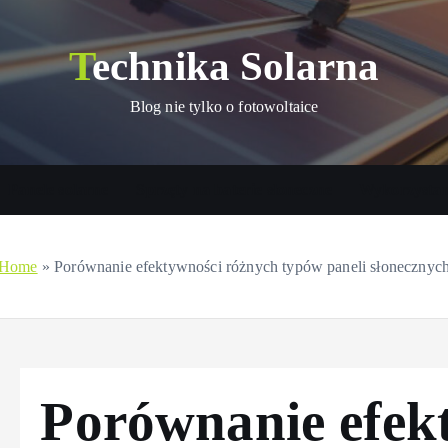
Technika Solarna
Blog nie tylko o fotowoltaice
Panele solarne
Sprzęty na baterie słoneczne
Wykorzystani
Home
»
Porównanie efektywności różnych typów paneli słonecznyc
Porównanie efek