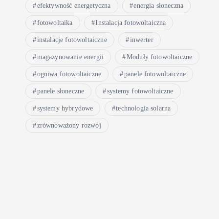
efektywność energetyczna
energia słoneczna
fotowoltaika
Instalacja fotowoltaiczna
instalacje fotowoltaiczne
inwerter
magazynowanie energii
Moduły fotowoltaiczne
ogniwa fotowoltaiczne
panele fotowoltaiczne
panele słoneczne
systemy fotowoltaiczne
systemy hybrydowe
technologia solarna
zrównoważony rozwój