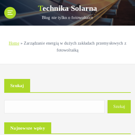
S
Technika Solarna
k
i
Blog nie tylko o fotowoltaice
p
t
o
Home
»
Zarządzanie energią w dużych zakładach przemysłowych z
c
fotowoltaiką
o
n
t
e
n
Szukaj
t
Szukaj
Najnowsze wpisy