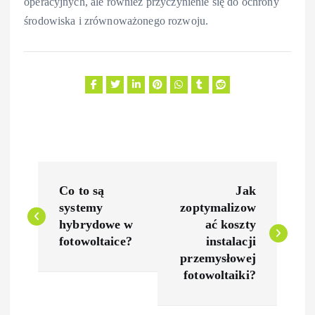
operacyjnych, ale również przyczynienie się do ochrony
środowiska i zrównoważonego rozwoju.
N
Co to są
Jak
a
systemy
zoptymalizow
hybrydowe w
ać koszty
w
fotowoltaice?
instalacji
przemysłowej
i
fotowoltaiki?