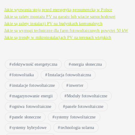
Jakie wyzwania stoją przed energetyką prosumencką w Polsce
Jakie są zalety montażu PV na garażu lub wiacie samochodowej
Jakie są zalety instalacji PV na budynkach komunalnych
Jakie są wymogi techniczne dla farm fotowoltaicznych powyżej 50 kW
Jakie są trendy w mikroinstalacjach PV na terenach wiejskich
efektywność energetyczna
energia słoneczna
fotowoltaika
Instalacja fotowoltaiczna
instalacje fotowoltaiczne
inwerter
magazynowanie energii
Moduły fotowoltaiczne
ogniwa fotowoltaiczne
panele fotowoltaiczne
panele słoneczne
systemy fotowoltaiczne
systemy hybrydowe
technologia solarna