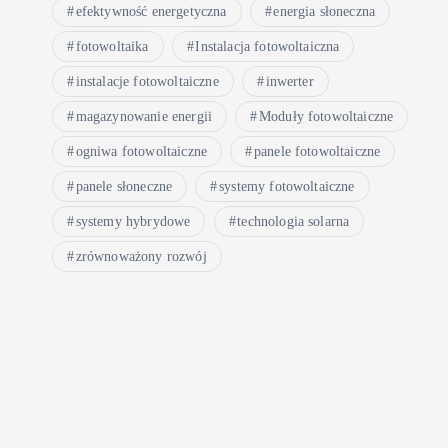
efektywność energetyczna
energia słoneczna
fotowoltaika
Instalacja fotowoltaiczna
instalacje fotowoltaiczne
inwerter
magazynowanie energii
Moduły fotowoltaiczne
ogniwa fotowoltaiczne
panele fotowoltaiczne
panele słoneczne
systemy fotowoltaiczne
systemy hybrydowe
technologia solarna
zrównoważony rozwój