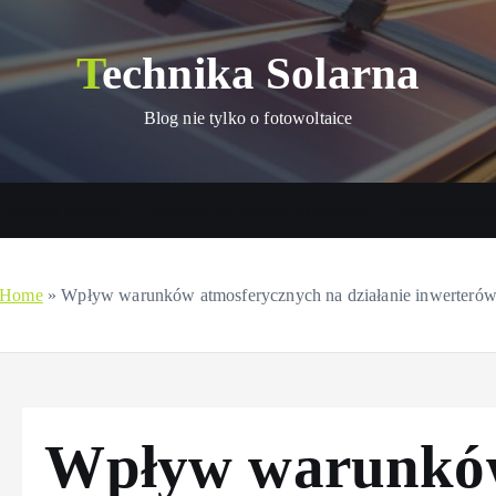
Technika Solarna
Blog nie tylko o fotowoltaice
Panele solarne
Sprzęty na baterie słoneczne
Wykorzystani
Home
»
Wpływ warunków atmosferycznych na działanie inwerteró
Wpływ warunkó