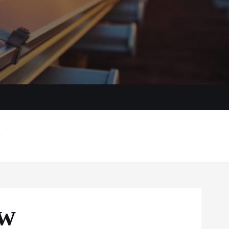
e energii słońca
w
w