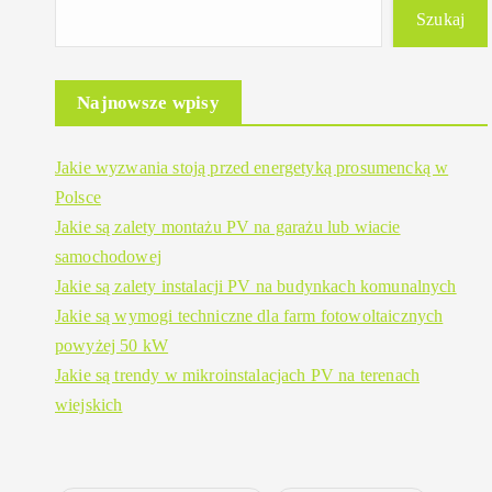
Szukaj
Najnowsze wpisy
Jakie wyzwania stoją przed energetyką prosumencką w
Polsce
Jakie są zalety montażu PV na garażu lub wiacie
samochodowej
Jakie są zalety instalacji PV na budynkach komunalnych
Jakie są wymogi techniczne dla farm fotowoltaicznych
powyżej 50 kW
Jakie są trendy w mikroinstalacjach PV na terenach
wiejskich