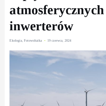
atmosferycznych 
inwerterów
Ekologia
,
Fotowoltaika
19 czerwca, 2024