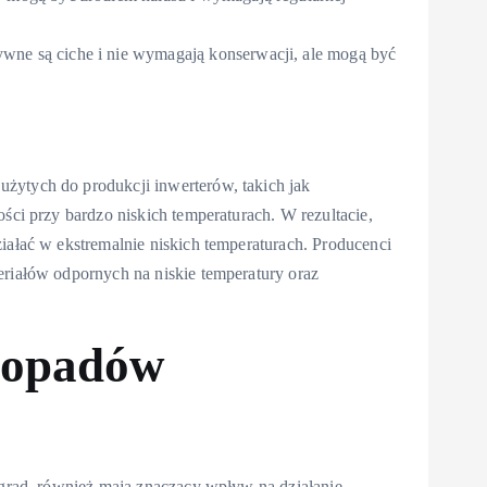
ywne są ciche i nie wymagają konserwacji, ale mogą być
żytych do produkcji inwerterów, takich jak
ości przy bardzo niskich temperaturach. W rezultacie,
iałać w ekstremalnie niskich temperaturach. Producenci
eriałów odpornych na niskie temperatury oraz
i opadów
y grad, również mają znaczący wpływ na działanie