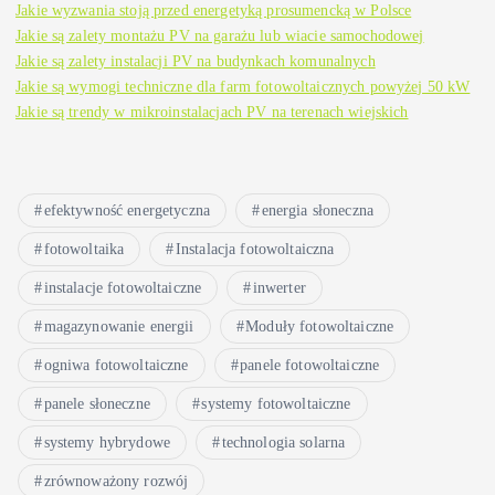
Jakie wyzwania stoją przed energetyką prosumencką w Polsce
Jakie są zalety montażu PV na garażu lub wiacie samochodowej
Jakie są zalety instalacji PV na budynkach komunalnych
Jakie są wymogi techniczne dla farm fotowoltaicznych powyżej 50 kW
Jakie są trendy w mikroinstalacjach PV na terenach wiejskich
efektywność energetyczna
energia słoneczna
fotowoltaika
Instalacja fotowoltaiczna
instalacje fotowoltaiczne
inwerter
magazynowanie energii
Moduły fotowoltaiczne
ogniwa fotowoltaiczne
panele fotowoltaiczne
panele słoneczne
systemy fotowoltaiczne
systemy hybrydowe
technologia solarna
zrównoważony rozwój