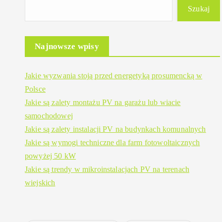
Szukaj
Najnowsze wpisy
Jakie wyzwania stoją przed energetyką prosumencką w
Polsce
Jakie są zalety montażu PV na garażu lub wiacie
samochodowej
Jakie są zalety instalacji PV na budynkach komunalnych
Jakie są wymogi techniczne dla farm fotowoltaicznych
powyżej 50 kW
Jakie są trendy w mikroinstalacjach PV na terenach
wiejskich