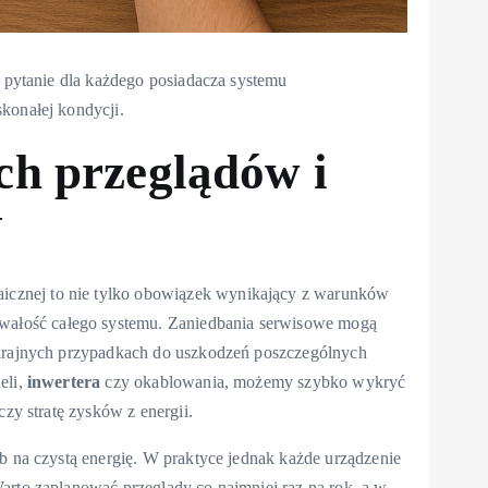
e pytanie dla każdego posiadacza systemu
konałej kondycji.
ch przeglądów i
V
taicznej to nie tylko obowiązek wynikający z warunków
rwałość całego systemu. Zaniedbania serwisowe mogą
skrajnych przypadkach do uszkodzeń poszczególnych
eli,
inwertera
czy okablowania, możemy szybko wykryć
czy stratę zysków z energii.
ób na czystą energię. W praktyce jednak każde urządzenie
arto zaplanować przeglądy co najmniej raz na rok, a w