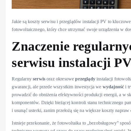
Jakie są koszty serwisu i przeglądów instalacji PV to kluczow
fotowoltaicznego, który chce utrzymać swoje urządzenia w dos
Znaczenie regularny
serwisu instalacji P
Regularny
serwis
oraz okresowe
przeglądy
instalacji fotowol
gwarancji, ale przede wszystkim inwestycja we
wydajność
i t
prowadzić do obniżenia efektywności produkcji energii, a w 
komponentów. Dzięki bieżącej kontroli stanu technicznego pan
i usunąć usterki, zanim przełożą się na większe koszty napraw 
Istnieje przekonanie, że fotowoltaika to „bezobsługowy” spos
techniczne wymaga od czasu do czasu profesjonalnej opieki. W