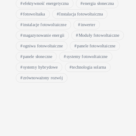
efektywność energetyczna
energia słoneczna
fotowoltaika
Instalacja fotowoltaiczna
instalacje fotowoltaiczne
inwerter
magazynowanie energii
Moduły fotowoltaiczne
ogniwa fotowoltaiczne
panele fotowoltaiczne
panele słoneczne
systemy fotowoltaiczne
systemy hybrydowe
technologia solarna
zrównoważony rozwój