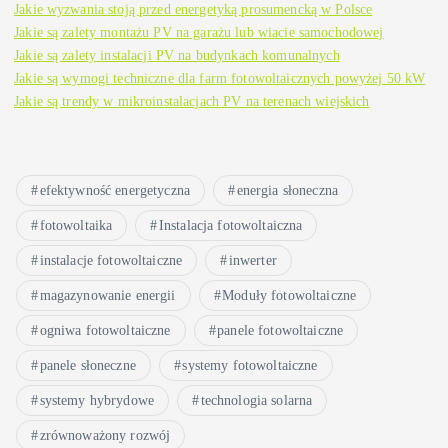
Jakie wyzwania stoją przed energetyką prosumencką w Polsce
Jakie są zalety montażu PV na garażu lub wiacie samochodowej
Jakie są zalety instalacji PV na budynkach komunalnych
Jakie są wymogi techniczne dla farm fotowoltaicznych powyżej 50 kW
Jakie są trendy w mikroinstalacjach PV na terenach wiejskich
efektywność energetyczna
energia słoneczna
fotowoltaika
Instalacja fotowoltaiczna
instalacje fotowoltaiczne
inwerter
magazynowanie energii
Moduły fotowoltaiczne
ogniwa fotowoltaiczne
panele fotowoltaiczne
panele słoneczne
systemy fotowoltaiczne
systemy hybrydowe
technologia solarna
zrównoważony rozwój