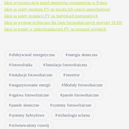
Jakie wyzwania stoją przed energetyką prosumencką w Polsce
Jakie są zalety montażu PV na garażu lub wiacie samochodowej
Jakie są zalety instalacji PV na budynkach komunalnych
Jakie są wymogi techniczne dla farm fotowoltaicznych powyżej 50 kW
Jakie są trendy w mikroinstalacjach PV na terenach wiejskich
efektywność energetyczna
energia słoneczna
fotowoltaika
Instalacja fotowoltaiczna
instalacje fotowoltaiczne
inwerter
magazynowanie energii
Moduły fotowoltaiczne
ogniwa fotowoltaiczne
panele fotowoltaiczne
panele słoneczne
systemy fotowoltaiczne
systemy hybrydowe
technologia solarna
zrównoważony rozwój