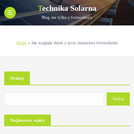
S
Technika Solarna
k
i
Blog nie tylko o fotowoltaice
p
t
o
Home
»
Jak wygląda dzień z życia instalatora fotowoltaiki
c
o
n
t
e
Szukaj
n
t
Szukaj
Najnowsze wpisy