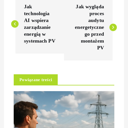
N
Jak
Jak wygląda
a
technologia
proces
AI wspiera
audytu
w
zarządzanie
energetyczne
energią w
go przed
i
systemach PV
montażem
PV
g
a
Powiązane treści
c
j
a
w