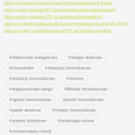
Jakie wyzwania stoją przed energetyką prosumencką w Polsce
Jakie są zalety montażu PV na garażu lub wiacie samochodowej
Jakie są zalety instalacji PV na budynkach komunalnych
Jakie są wymogi techniczne dla farm fotowoltaicznych powyżej 50 kW
Jakie są trendy w mikroinstalacjach PV na terenach wiejskich
efektywność energetyczna
energia słoneczna
fotowoltaika
Instalacja fotowoltaiczna
instalacje fotowoltaiczne
inwerter
magazynowanie energii
Moduły fotowoltaiczne
ogniwa fotowoltaiczne
panele fotowoltaiczne
panele słoneczne
systemy fotowoltaiczne
systemy hybrydowe
technologia solarna
zrównoważony rozwój