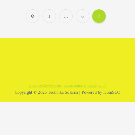
1
…
6
7
S
t
r
o
n
przemyslowcy.com
urzadzenia-i-maszyny.pl
Copyright © 2026 Technika Solarna | Powered by icomSEO
i
c
o