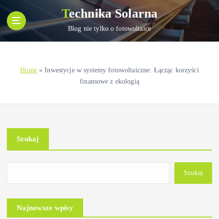
S
Technika Solarna
k
i
Blog nie tylko o fotowoltaice
p
t
o
Home
»
Inwestycje w systemy fotowoltaiczne: Łącząc korzyści
c
finansowe z ekologią
o
n
t
e
n
Szukaj
t
Szukaj
Najnowsze wpisy