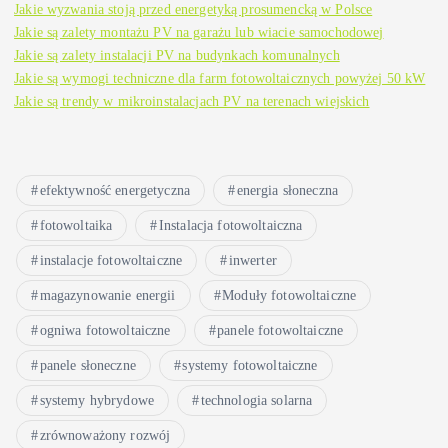
Jakie wyzwania stoją przed energetyką prosumencką w Polsce
Jakie są zalety montażu PV na garażu lub wiacie samochodowej
Jakie są zalety instalacji PV na budynkach komunalnych
Jakie są wymogi techniczne dla farm fotowoltaicznych powyżej 50 kW
Jakie są trendy w mikroinstalacjach PV na terenach wiejskich
efektywność energetyczna
energia słoneczna
fotowoltaika
Instalacja fotowoltaiczna
instalacje fotowoltaiczne
inwerter
magazynowanie energii
Moduły fotowoltaiczne
ogniwa fotowoltaiczne
panele fotowoltaiczne
panele słoneczne
systemy fotowoltaiczne
systemy hybrydowe
technologia solarna
zrównoważony rozwój