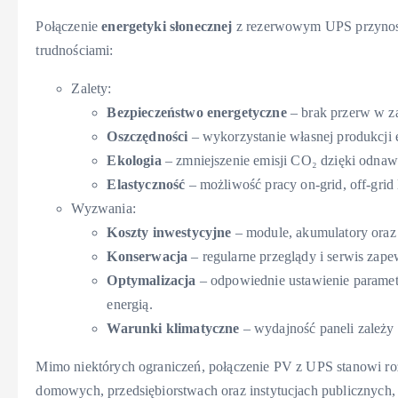
Połączenie
energetyki słonecznej
z rezerwowym UPS przynosi 
trudnościami:
Zalety:
Bezpieczeństwo energetyczne
– brak przerw w za
Oszczędności
– wykorzystanie własnej produkcji e
Ekologia
– zmniejszenie emisji CO₂ dzięki odnaw
Elastyczność
– możliwość pracy on-grid, off-gri
Wyzwania:
Koszty inwestycyjne
– module, akumulatory oraz
Konserwacja
– regularne przeglądy i serwis zape
Optymalizacja
– odpowiednie ustawienie paramet
energią.
Warunki klimatyczne
– wydajność paneli zależy 
Mimo niektórych ograniczeń, połączenie PV z UPS stanowi ro
domowych, przedsiębiorstwach oraz instytucjach publicznych