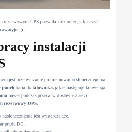
temem rezerwowym UPS pozwala zrozumieć, jak łączyć
a awaryjnego.
racy instalacji
S
iem jest przetwarzanie promieniowania słonecznego na
e
paneli
trafia do
falownika
, gdzie następuje konwersja
ania
nawet podczas przerw w dostawie z sieci
em rezerwowy UPS
.
nasłonecznienie jest wystarczające.
ar prądu DC.
neli, akumulatorów i sieci.