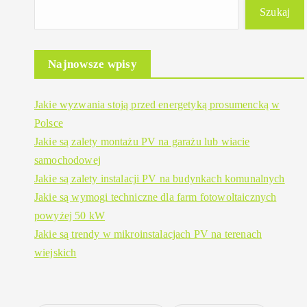
Szukaj
Najnowsze wpisy
Jakie wyzwania stoją przed energetyką prosumencką w
Polsce
Jakie są zalety montażu PV na garażu lub wiacie
samochodowej
Jakie są zalety instalacji PV na budynkach komunalnych
Jakie są wymogi techniczne dla farm fotowoltaicznych
powyżej 50 kW
Jakie są trendy w mikroinstalacjach PV na terenach
wiejskich