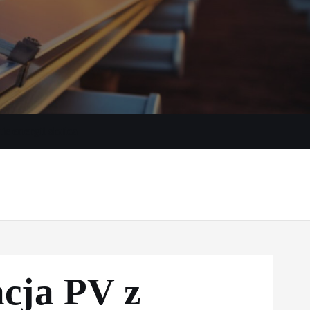
e energii słońca
acja PV z