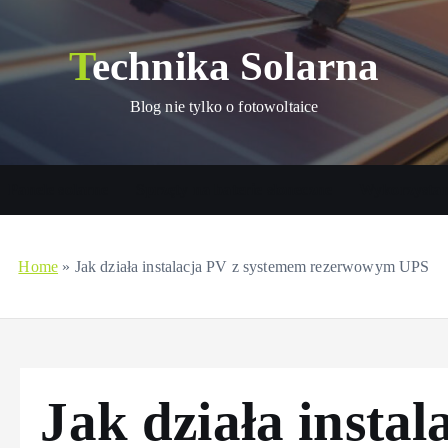
Technika Solarna
Blog nie tylko o fotowoltaice
Panele solarne
Sprzęty na baterie słoneczne
Wykorzystani
Home
»
Jak działa instalacja PV z systemem rezerwowym UPS
Jak działa instal