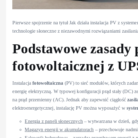
Pierwsze spojrzenie na tytuł Jak działa instalacja PV z sys
technologie słoneczne z niezawodnymi rozwiązaniami zasilani
Podstawowe zasady p
fotowoltaicznej z UP
Instalacja
fotowoltaiczna
(PV) to sieć modułów, których zadan
energię elektryczną. W typowej konfiguracji prąd stały (DC) z
na prąd przemienny (AC). Jednak aby zapewnić ciągłość
zasil
elektroenergetycznej, instalację PV można wyposażyć w
syst
Energia z paneli słonecznych
– wytwarzana w dzień, gdy 
Magazyn energii w akumulatorach
– przechowuje nadmi
Falownik hybrydowy
– zarządza przepływem energii z pa