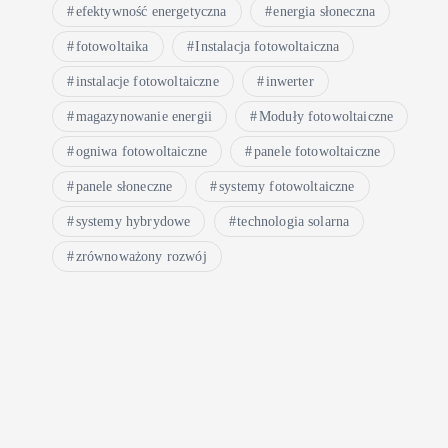
efektywność energetyczna
energia słoneczna
fotowoltaika
Instalacja fotowoltaiczna
instalacje fotowoltaiczne
inwerter
magazynowanie energii
Moduły fotowoltaiczne
ogniwa fotowoltaiczne
panele fotowoltaiczne
panele słoneczne
systemy fotowoltaiczne
systemy hybrydowe
technologia solarna
zrównoważony rozwój