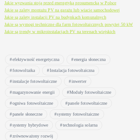
Jakie wyzwania stoją przed energetyką prosumencką w Polsce
Jakie są zalety montażu PV na garażu lub wiacie samochodowej
Jakie są zalety instalacji PV na budynkach komunalnych
Jakie są wymogi techniczne dla farm fotowoltaicznych powyżej 50 kW
Jakie są trendy w mikroinstalacjach PV na terenach wiejskich
efektywność energetyczna
energia słoneczna
fotowoltaika
Instalacja fotowoltaiczna
instalacje fotowoltaiczne
inwerter
magazynowanie energii
Moduły fotowoltaiczne
ogniwa fotowoltaiczne
panele fotowoltaiczne
panele słoneczne
systemy fotowoltaiczne
systemy hybrydowe
technologia solarna
zrównoważony rozwój