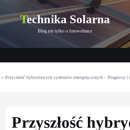
Technika Solarna
Blog nie tylko o fotowoltaice
Panele solarne
Sprzęty na baterie słoneczne
Wykorzystani
e
»
Przyszłość hybrydowych systemów energetycznych – Prognozy i 
Przyszłość hybr