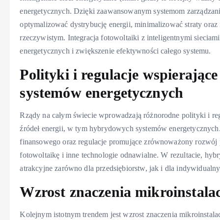
energetycznych. Dzięki zaawansowanym systemom zarządzania 
optymalizować dystrybucję energii, minimalizować straty oraz
rzeczywistym. Integracja fotowoltaiki z inteligentnymi sieci
energetycznych i zwiększenie efektywności całego systemu.
Polityki i regulacje wspierają
systemów energetycznych
Rządy na całym świecie wprowadzają różnorodne polityki i re
źródeł energii, w tym hybrydowych systemów energetycznych.
finansowego oraz regulacje promujące zrównoważony rozwój p
fotowoltaikę i inne technologie odnawialne. W rezultacie, hyb
atrakcyjne zarówno dla przedsiębiorstw, jak i dla indywidual
Wzrost znaczenia mikroinstala
Kolejnym istotnym trendem jest wzrost znaczenia mikroinstalac