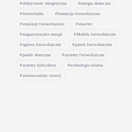
efektywność energetyczna
energia słoneczna
fotowoltaika
Instalacja fotowoltaiczna
instalacje fotowoltaiczne
inwerter
magazynowanie energii
Moduły fotowoltaiczne
ogniwa fotowoltaiczne
panele fotowoltaiczne
panele słoneczne
systemy fotowoltaiczne
systemy hybrydowe
technologia solarna
zrównoważony rozwój