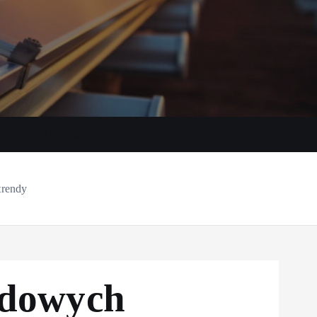
e energii słońca
trendy
ydowych