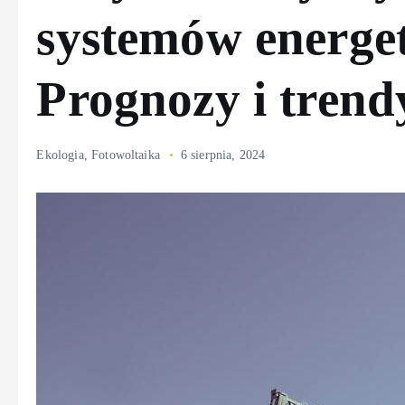
systemów energe
Prognozy i trend
Ekologia
,
Fotowoltaika
6 sierpnia, 2024