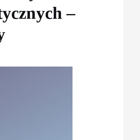
tycznych –
y