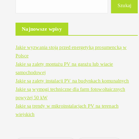
Szukaj
Najnowsze wpisy
Jakie wyzwania stoją przed energetyką prosumencką w
Polsce
Jakie są zalety montażu PV na garażu lub wiacie
samochodowej
Jakie są zalety instalacji PV na budynkach komunalnych
Jakie są wymogi techniczne dla farm fotowoltaicznych
powyżej 50 kW
Jakie są trendy w mikroinstalacjach PV na terenach
wiejskich