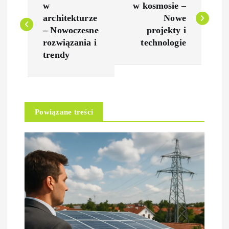
a
w
w kosmosie –
architekturze
Nowe
w
– Nowoczesne
projekty i
rozwiązania i
technologie
i
trendy
g
a
Powiązane treści
c
j
a
w