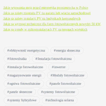
Jakie wyzwania stoją przed energetyką prosumencką w Polsce
Jakie są zalety montażu PV na garażu lub wiacie samochodowej
Jakie są zalety instalacji PV na budynkach komunalnych
Jakie są wymogi techniczne dla farm fotowoltaicznych powyżej 50 kW
Jakie są trendy w mikroinstalacjach PV na terenach wiejskich
efektywność energetyczna
energia słoneczna
fotowoltaika
Instalacja fotowoltaiczna
instalacje fotowoltaiczne
inwerter
magazynowanie energii
Moduły fotowoltaiczne
ogniwa fotowoltaiczne
panele fotowoltaiczne
panele słoneczne
systemy fotowoltaiczne
systemy hybrydowe
technologia solarna