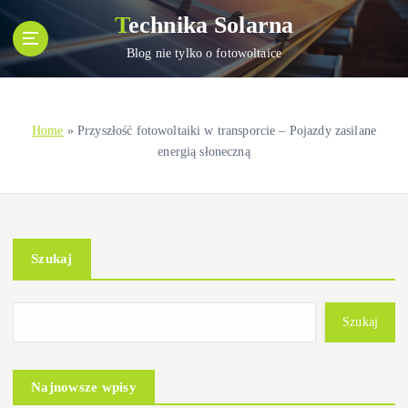
S
Technika Solarna
k
i
Blog nie tylko o fotowoltaice
p
t
o
Home
»
Przyszłość fotowoltaiki w transporcie – Pojazdy zasilane
c
energią słoneczną
o
n
t
e
n
Szukaj
t
Szukaj
Najnowsze wpisy