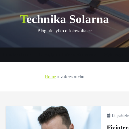
Technika Solarna
Blog nie tylko o fotowoltaice
Panele solarne
Sprzęty na baterie słoneczne
Wykorzystani
Home
»
zakres ruchu
12 paździe
Fizjote