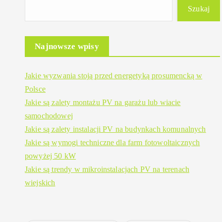
Szukaj
Najnowsze wpisy
Jakie wyzwania stoją przed energetyką prosumencką w
Polsce
Jakie są zalety montażu PV na garażu lub wiacie
samochodowej
Jakie są zalety instalacji PV na budynkach komunalnych
Jakie są wymogi techniczne dla farm fotowoltaicznych
powyżej 50 kW
Jakie są trendy w mikroinstalacjach PV na terenach
wiejskich