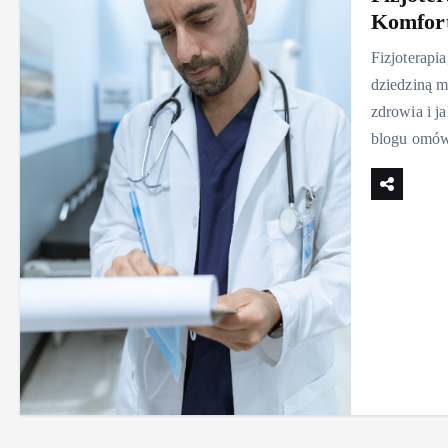
Komfor
Fizjoterapia
dziedziną 
zdrowia i j
blogu omó