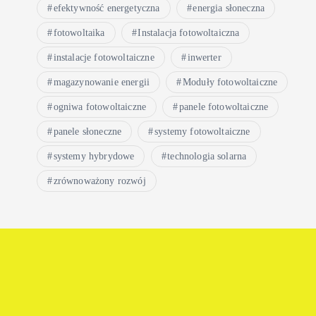
efektywność energetyczna
energia słoneczna
fotowoltaika
Instalacja fotowoltaiczna
instalacje fotowoltaiczne
inwerter
magazynowanie energii
Moduły fotowoltaiczne
ogniwa fotowoltaiczne
panele fotowoltaiczne
panele słoneczne
systemy fotowoltaiczne
systemy hybrydowe
technologia solarna
zrównoważony rozwój