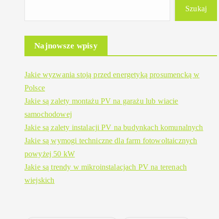
Szukaj
Najnowsze wpisy
Jakie wyzwania stoją przed energetyką prosumencką w
Polsce
Jakie są zalety montażu PV na garażu lub wiacie
samochodowej
Jakie są zalety instalacji PV na budynkach komunalnych
Jakie są wymogi techniczne dla farm fotowoltaicznych
powyżej 50 kW
Jakie są trendy w mikroinstalacjach PV na terenach
wiejskich