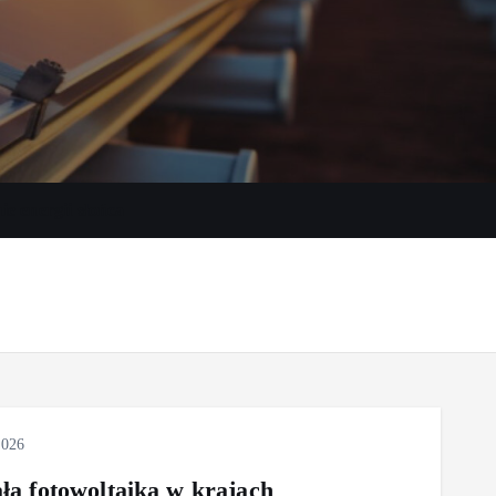
e energii słońca
2026
ała fotowoltaika w krajach