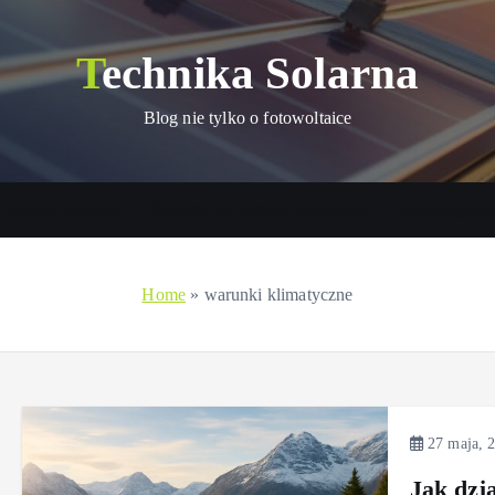
Technika Solarna
Blog nie tylko o fotowoltaice
Panele solarne
Sprzęty na baterie słoneczne
Wykorzystani
Home
»
warunki klimatyczne
27 maja, 
Jak dzi