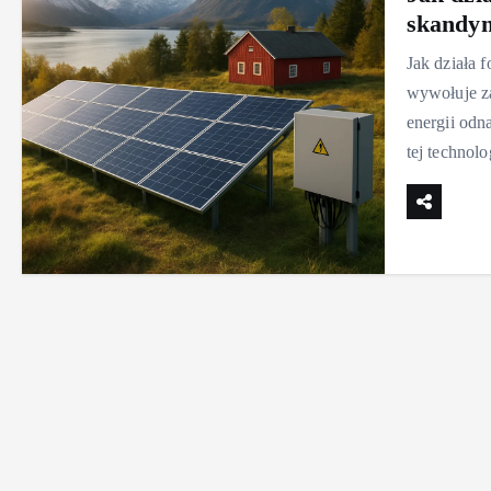
skandy
Jak działa 
wywołuje z
energii odn
tej technol