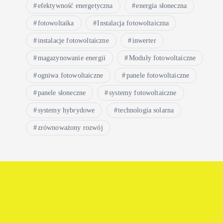
efektywność energetyczna
energia słoneczna
fotowoltaika
Instalacja fotowoltaiczna
instalacje fotowoltaiczne
inwerter
magazynowanie energii
Moduły fotowoltaiczne
ogniwa fotowoltaiczne
panele fotowoltaiczne
panele słoneczne
systemy fotowoltaiczne
systemy hybrydowe
technologia solarna
zrównoważony rozwój