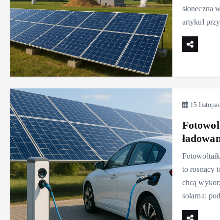
słoneczna w
artykuł prz
15 listopa
Fotowol
ładowan
Fotowoltaik
to rosnący 
chcą wykorz
solarna: po