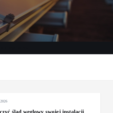
e energii słońca
 2026
czyć ślad węglowy swojej instalacji