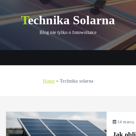
Technika Solarna
Blog nie tylko o fotowoltaice
Panele solarne
Sprzęty na baterie słoneczne
Wykorzystani
Home
»
Technika solarna
14 marca,
Jak obli