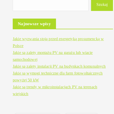
Szukaj
Najnowsze wpisy
Jakie wyzwania stoją przed energetyką prosumencką w
Polsce
Jakie są zalety montażu PV na garażu lub wiacie
samochodowej
Jakie są zalety instalacji PV na budynkach komunalnych
Jakie są wymogi techniczne dla farm fotowoltaicznych
powyżej 50 kW
Jakie są trendy w mikroinstalacjach PV na terenach
wiejskich