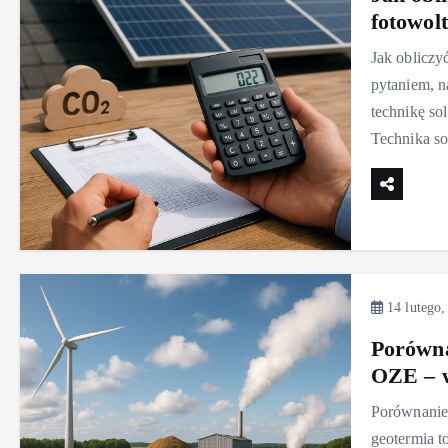
fotowolt
Jak obliczyć
pytaniem, 
technikę so
Technika so
14 lutego,
Porówna
OZE – w
Porównanie 
geotermia t