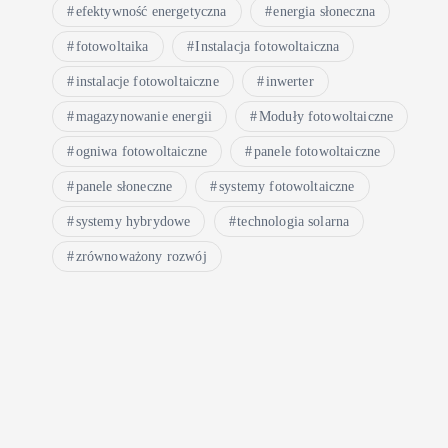
efektywność energetyczna
energia słoneczna
fotowoltaika
Instalacja fotowoltaiczna
instalacje fotowoltaiczne
inwerter
magazynowanie energii
Moduły fotowoltaiczne
ogniwa fotowoltaiczne
panele fotowoltaiczne
panele słoneczne
systemy fotowoltaiczne
systemy hybrydowe
technologia solarna
zrównoważony rozwój