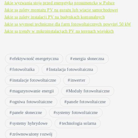
Jakie wyzwania stoją przed energetyką prosumencką w Polsce
Jakie są zalety montażu PV na garażu lub wiacie samochodowej
Jakie są zalety instalacji PV na budynkach komunalnych
Jakie są wymogi techniczne dla farm fotowoltaicznych powyżej 50 kW
Jakie są trendy w mikroinstalacjach PV na terenach wiejskich
efektywność energetyczna
energia słoneczna
fotowoltaika
Instalacja fotowoltaiczna
instalacje fotowoltaiczne
inwerter
magazynowanie energii
Moduły fotowoltaiczne
ogniwa fotowoltaiczne
panele fotowoltaiczne
panele słoneczne
systemy fotowoltaiczne
systemy hybrydowe
technologia solarna
zrównoważony rozwój