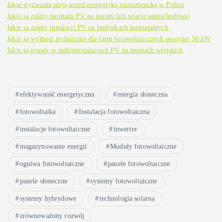
Jakie wyzwania stoją przed energetyką prosumencką w Polsce
Jakie są zalety montażu PV na garażu lub wiacie samochodowej
Jakie są zalety instalacji PV na budynkach komunalnych
Jakie są wymogi techniczne dla farm fotowoltaicznych powyżej 50 kW
Jakie są trendy w mikroinstalacjach PV na terenach wiejskich
efektywność energetyczna
energia słoneczna
fotowoltaika
Instalacja fotowoltaiczna
instalacje fotowoltaiczne
inwerter
magazynowanie energii
Moduły fotowoltaiczne
ogniwa fotowoltaiczne
panele fotowoltaiczne
panele słoneczne
systemy fotowoltaiczne
systemy hybrydowe
technologia solarna
zrównoważony rozwój