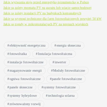
Jakie wyzwania stoją przed energetyką prosumencką w Polsce
Jakie są zalety montażu PV na garażu lub wiacie samochodowej
Jakie są zalety instalacji PV na budynkach komunalnych
Jakie są wymogi techniczne dla farm fotowoltaicznych powyżej 50 kW
Jakie są trendy w mikroinstalacjach PV na terenach wiejskich
efektywność energetyczna
energia słoneczna
fotowoltaika
Instalacja fotowoltaiczna
instalacje fotowoltaiczne
inwerter
magazynowanie energii
Moduły fotowoltaiczne
ogniwa fotowoltaiczne
panele fotowoltaiczne
panele słoneczne
systemy fotowoltaiczne
systemy hybrydowe
technologia solarna
zrównoważony rozwój