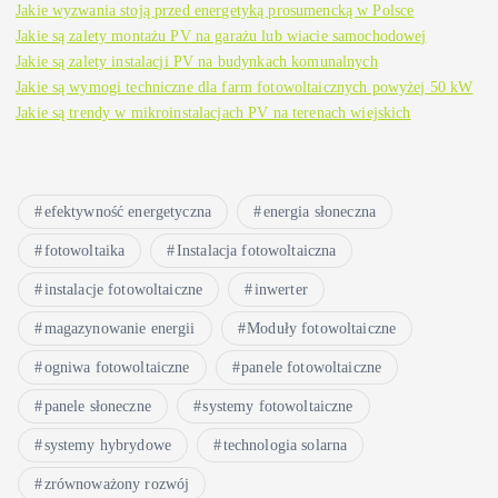
Jakie wyzwania stoją przed energetyką prosumencką w Polsce
Jakie są zalety montażu PV na garażu lub wiacie samochodowej
Jakie są zalety instalacji PV na budynkach komunalnych
Jakie są wymogi techniczne dla farm fotowoltaicznych powyżej 50 kW
Jakie są trendy w mikroinstalacjach PV na terenach wiejskich
efektywność energetyczna
energia słoneczna
fotowoltaika
Instalacja fotowoltaiczna
instalacje fotowoltaiczne
inwerter
magazynowanie energii
Moduły fotowoltaiczne
ogniwa fotowoltaiczne
panele fotowoltaiczne
panele słoneczne
systemy fotowoltaiczne
systemy hybrydowe
technologia solarna
zrównoważony rozwój