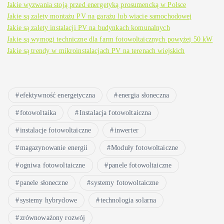
Jakie wyzwania stoją przed energetyką prosumencką w Polsce
Jakie są zalety montażu PV na garażu lub wiacie samochodowej
Jakie są zalety instalacji PV na budynkach komunalnych
Jakie są wymogi techniczne dla farm fotowoltaicznych powyżej 50 kW
Jakie są trendy w mikroinstalacjach PV na terenach wiejskich
efektywność energetyczna
energia słoneczna
fotowoltaika
Instalacja fotowoltaiczna
instalacje fotowoltaiczne
inwerter
magazynowanie energii
Moduły fotowoltaiczne
ogniwa fotowoltaiczne
panele fotowoltaiczne
panele słoneczne
systemy fotowoltaiczne
systemy hybrydowe
technologia solarna
zrównoważony rozwój