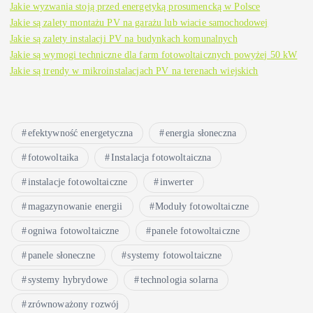
Jakie wyzwania stoją przed energetyką prosumencką w Polsce
Jakie są zalety montażu PV na garażu lub wiacie samochodowej
Jakie są zalety instalacji PV na budynkach komunalnych
Jakie są wymogi techniczne dla farm fotowoltaicznych powyżej 50 kW
Jakie są trendy w mikroinstalacjach PV na terenach wiejskich
efektywność energetyczna
energia słoneczna
fotowoltaika
Instalacja fotowoltaiczna
instalacje fotowoltaiczne
inwerter
magazynowanie energii
Moduły fotowoltaiczne
ogniwa fotowoltaiczne
panele fotowoltaiczne
panele słoneczne
systemy fotowoltaiczne
systemy hybrydowe
technologia solarna
zrównoważony rozwój