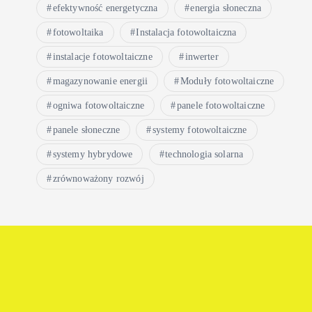
efektywność energetyczna
energia słoneczna
fotowoltaika
Instalacja fotowoltaiczna
instalacje fotowoltaiczne
inwerter
magazynowanie energii
Moduły fotowoltaiczne
ogniwa fotowoltaiczne
panele fotowoltaiczne
panele słoneczne
systemy fotowoltaiczne
systemy hybrydowe
technologia solarna
zrównoważony rozwój