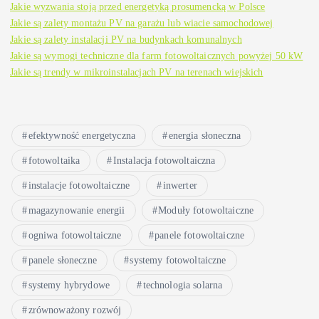
Jakie wyzwania stoją przed energetyką prosumencką w Polsce
Jakie są zalety montażu PV na garażu lub wiacie samochodowej
Jakie są zalety instalacji PV na budynkach komunalnych
Jakie są wymogi techniczne dla farm fotowoltaicznych powyżej 50 kW
Jakie są trendy w mikroinstalacjach PV na terenach wiejskich
efektywność energetyczna
energia słoneczna
fotowoltaika
Instalacja fotowoltaiczna
instalacje fotowoltaiczne
inwerter
magazynowanie energii
Moduły fotowoltaiczne
ogniwa fotowoltaiczne
panele fotowoltaiczne
panele słoneczne
systemy fotowoltaiczne
systemy hybrydowe
technologia solarna
zrównoważony rozwój