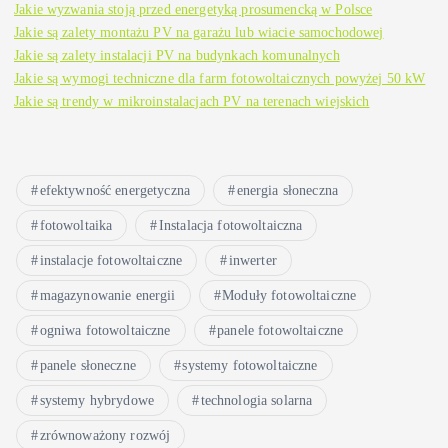
Jakie wyzwania stoją przed energetyką prosumencką w Polsce
Jakie są zalety montażu PV na garażu lub wiacie samochodowej
Jakie są zalety instalacji PV na budynkach komunalnych
Jakie są wymogi techniczne dla farm fotowoltaicznych powyżej 50 kW
Jakie są trendy w mikroinstalacjach PV na terenach wiejskich
efektywność energetyczna
energia słoneczna
fotowoltaika
Instalacja fotowoltaiczna
instalacje fotowoltaiczne
inwerter
magazynowanie energii
Moduły fotowoltaiczne
ogniwa fotowoltaiczne
panele fotowoltaiczne
panele słoneczne
systemy fotowoltaiczne
systemy hybrydowe
technologia solarna
zrównoważony rozwój