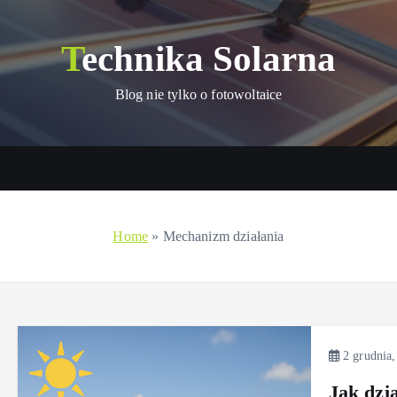
Technika Solarna
Blog nie tylko o fotowoltaice
Panele solarne
Sprzęty na baterie słoneczne
Wykorzystani
Home
»
Mechanizm działania
2 grudnia,
Jak dzia