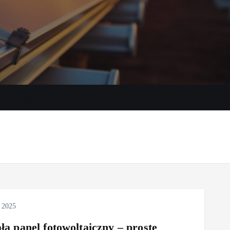
e energii słońca
 2025
ła panel fotowoltaiczny – proste