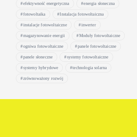
efektywność energetyczna
energia słoneczna
fotowoltaika
Instalacja fotowoltaiczna
instalacje fotowoltaiczne
inwerter
magazynowanie energii
Moduły fotowoltaiczne
ogniwa fotowoltaiczne
panele fotowoltaiczne
panele słoneczne
systemy fotowoltaiczne
systemy hybrydowe
technologia solarna
zrównoważony rozwój