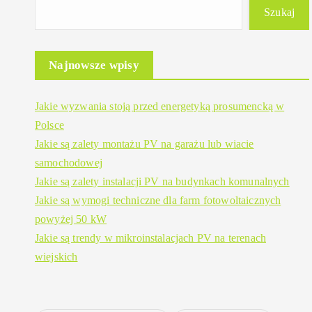
Szukaj
Najnowsze wpisy
Jakie wyzwania stoją przed energetyką prosumencką w
Polsce
Jakie są zalety montażu PV na garażu lub wiacie
samochodowej
Jakie są zalety instalacji PV na budynkach komunalnych
Jakie są wymogi techniczne dla farm fotowoltaicznych
powyżej 50 kW
Jakie są trendy w mikroinstalacjach PV na terenach
wiejskich