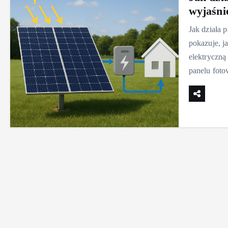
wyjaśni
Jak działa 
pokazuje, j
elektryczną
panelu foto