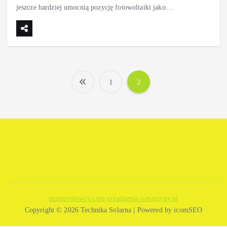
jeszcze bardziej umocnią pozycję fotowoltaiki jako…
1
2
S
t
r
o
n
przemyslowcy.com
urzadzenia-i-maszyny.pl
Copyright © 2026 Technika Solarna | Powered by icomSEO
i