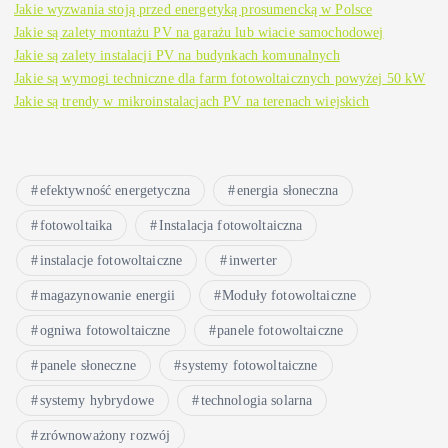
Jakie wyzwania stoją przed energetyką prosumencką w Polsce
Jakie są zalety montażu PV na garażu lub wiacie samochodowej
Jakie są zalety instalacji PV na budynkach komunalnych
Jakie są wymogi techniczne dla farm fotowoltaicznych powyżej 50 kW
Jakie są trendy w mikroinstalacjach PV na terenach wiejskich
efektywność energetyczna
energia słoneczna
fotowoltaika
Instalacja fotowoltaiczna
instalacje fotowoltaiczne
inwerter
magazynowanie energii
Moduły fotowoltaiczne
ogniwa fotowoltaiczne
panele fotowoltaiczne
panele słoneczne
systemy fotowoltaiczne
systemy hybrydowe
technologia solarna
zrównoważony rozwój