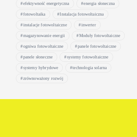
efektywność energetyczna
energia słoneczna
fotowoltaika
Instalacja fotowoltaiczna
instalacje fotowoltaiczne
inwerter
magazynowanie energii
Moduły fotowoltaiczne
ogniwa fotowoltaiczne
panele fotowoltaiczne
panele słoneczne
systemy fotowoltaiczne
systemy hybrydowe
technologia solarna
zrównoważony rozwój