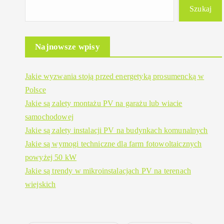
Szukaj
Najnowsze wpisy
Jakie wyzwania stoją przed energetyką prosumencką w
Polsce
Jakie są zalety montażu PV na garażu lub wiacie
samochodowej
Jakie są zalety instalacji PV na budynkach komunalnych
Jakie są wymogi techniczne dla farm fotowoltaicznych
powyżej 50 kW
Jakie są trendy w mikroinstalacjach PV na terenach
wiejskich