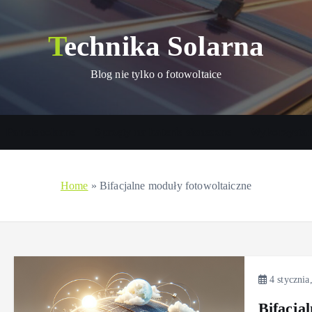
Technika Solarna
Blog nie tylko o fotowoltaice
Panele solarne
Sprzęty na baterie słoneczne
Wykorzystani
Home
»
Bifacjalne moduły fotowoltaiczne
4 stycznia
Bifacja