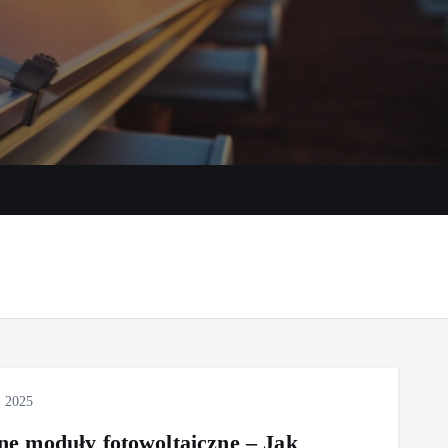
e energii słońca
, 2025
lne moduły fotowoltaiczne – Jak