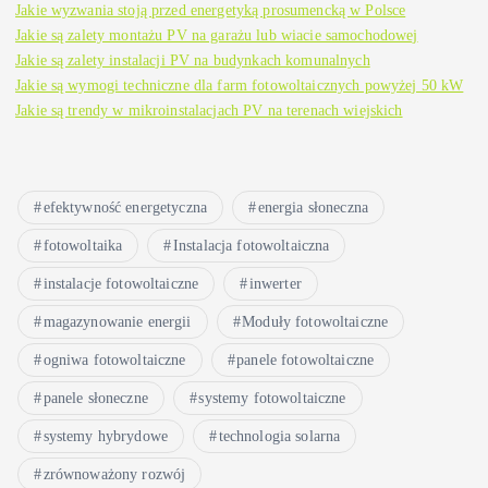
Jakie wyzwania stoją przed energetyką prosumencką w Polsce
Jakie są zalety montażu PV na garażu lub wiacie samochodowej
Jakie są zalety instalacji PV na budynkach komunalnych
Jakie są wymogi techniczne dla farm fotowoltaicznych powyżej 50 kW
Jakie są trendy w mikroinstalacjach PV na terenach wiejskich
efektywność energetyczna
energia słoneczna
fotowoltaika
Instalacja fotowoltaiczna
instalacje fotowoltaiczne
inwerter
magazynowanie energii
Moduły fotowoltaiczne
ogniwa fotowoltaiczne
panele fotowoltaiczne
panele słoneczne
systemy fotowoltaiczne
systemy hybrydowe
technologia solarna
zrównoważony rozwój