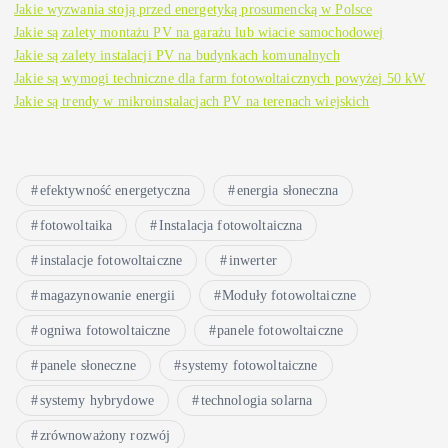
Jakie wyzwania stoją przed energetyką prosumencką w Polsce
Jakie są zalety montażu PV na garażu lub wiacie samochodowej
Jakie są zalety instalacji PV na budynkach komunalnych
Jakie są wymogi techniczne dla farm fotowoltaicznych powyżej 50 kW
Jakie są trendy w mikroinstalacjach PV na terenach wiejskich
efektywność energetyczna
energia słoneczna
fotowoltaika
Instalacja fotowoltaiczna
instalacje fotowoltaiczne
inwerter
magazynowanie energii
Moduły fotowoltaiczne
ogniwa fotowoltaiczne
panele fotowoltaiczne
panele słoneczne
systemy fotowoltaiczne
systemy hybrydowe
technologia solarna
zrównoważony rozwój