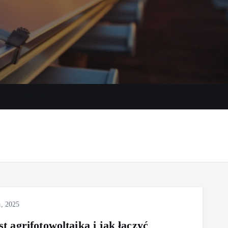
e energii słońca
, 2025
st agrifotowoltaika i jak łączyć