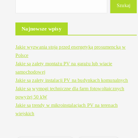
Szukaj
Najnowsze wpisy
Jakie wyzwania stoją przed energetyką prosumencką w
Polsce
Jakie są zalety montażu PV na garażu lub wiacie
samochodowej
Jakie są zalety instalacji PV na budynkach komunalnych
Jakie są wymogi techniczne dla farm fotowoltaicznych
powyżej 50 kW
Jakie są trendy w mikroinstalacjach PV na terenach
wiejskich