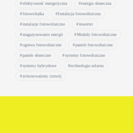
efektywność energetyczna
energia słoneczna
fotowoltaika
Instalacja fotowoltaiczna
instalacje fotowoltaiczne
inwerter
magazynowanie energii
Moduły fotowoltaiczne
ogniwa fotowoltaiczne
panele fotowoltaiczne
panele słoneczne
systemy fotowoltaiczne
systemy hybrydowe
technologia solarna
zrównoważony rozwój