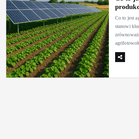
produkc
Co to jest a
stanowi kl
zrównoważon
agrifotowol