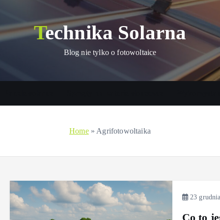
Technika Solarna
Blog nie tylko o fotowoltaice
Panele solarne
Sprzęty na baterie słoneczne
Wykorzystani
Home
»
Agrifotowoltaika
23 grudnia
Co to je