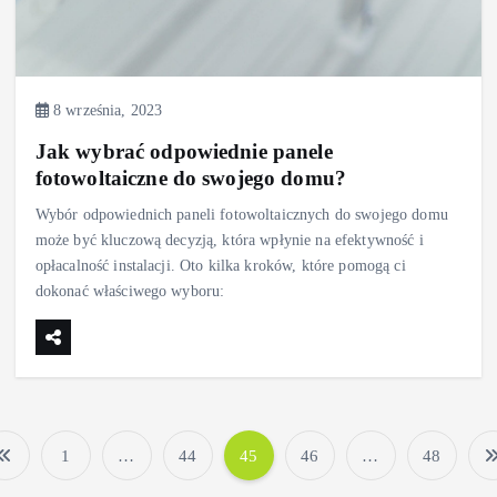
8 września, 2023
Jak wybrać odpowiednie panele
fotowoltaiczne do swojego domu?
Wybór odpowiednich paneli fotowoltaicznych do swojego domu
może być kluczową decyzją, która wpłynie na efektywność i
opłacalność instalacji. Oto kilka kroków, które pomogą ci
dokonać właściwego wyboru:
1
…
44
45
46
…
48
S