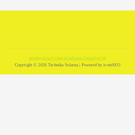
t
r
o
n
przemyslowcy.com
urzadzenia-i-maszyny.pl
Copyright © 2026 Technika Solarna | Powered by icomSEO
i
c
o
w
a