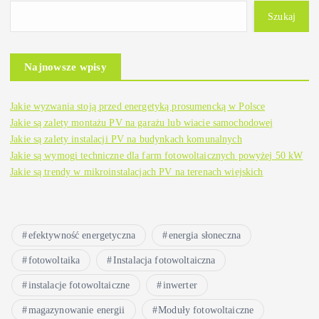
Szukaj
Najnowsze wpisy
Jakie wyzwania stoją przed energetyką prosumencką w Polsce
Jakie są zalety montażu PV na garażu lub wiacie samochodowej
Jakie są zalety instalacji PV na budynkach komunalnych
Jakie są wymogi techniczne dla farm fotowoltaicznych powyżej 50 kW
Jakie są trendy w mikroinstalacjach PV na terenach wiejskich
efektywność energetyczna
energia słoneczna
fotowoltaika
Instalacja fotowoltaiczna
instalacje fotowoltaiczne
inwerter
magazynowanie energii
Moduły fotowoltaiczne