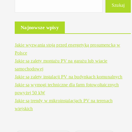
Szukaj
Najnowsze wpisy
Jakie wyzwania stoją przed energetyką prosumencką w
Polsce
Jakie są zalety montażu PV na garażu lub wiacie
samochodowej
Jakie są zalety instalacji PV na budynkach komunalnych
Jakie są wymogi techniczne dla farm fotowoltaicznych
powyżej 50 kW
Jakie są trendy w mikroinstalacjach PV na terenach
wiejskich