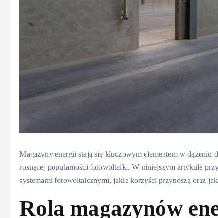
Magazyny energii stają się kluczowym elementem w dążeniu do
rosnącej popularności fotowoltaiki. W niniejszym artykule prz
systemami fotowoltaicznymi, jakie korzyści przynoszą oraz ja
Rola magazynów ene