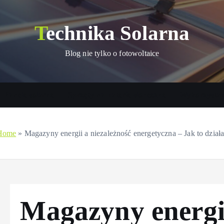
Technika Solarna
Blog nie tylko o fotowoltaice
Panele solarne
Sprzęty na baterie słoneczne
Wykorzystani
Home
»
Magazyny energii a niezależność energetyczna – Jak to dział
Magazyny energii