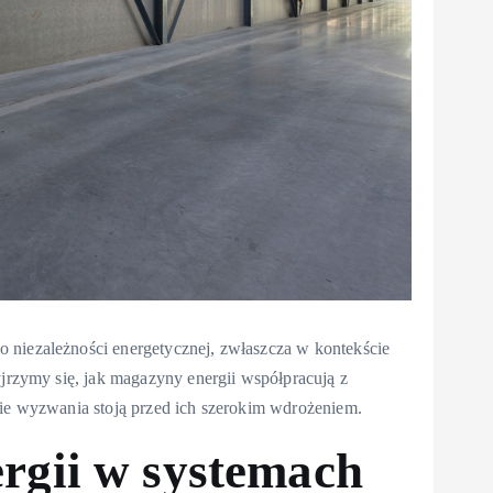
 niezależności energetycznej, zwłaszcza w kontekście
yjrzymy się, jak magazyny energii współpracują z
kie wyzwania stoją przed ich szerokim wdrożeniem.
rgii w systemach