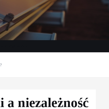
e energii słońca
a?
 a niezależność