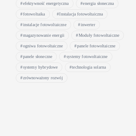
efektywność energetyczna
energia słoneczna
fotowoltaika
Instalacja fotowoltaiczna
instalacje fotowoltaiczne
inwerter
magazynowanie energii
Moduły fotowoltaiczne
ogniwa fotowoltaiczne
panele fotowoltaiczne
panele słoneczne
systemy fotowoltaiczne
systemy hybrydowe
technologia solarna
zrównoważony rozwój