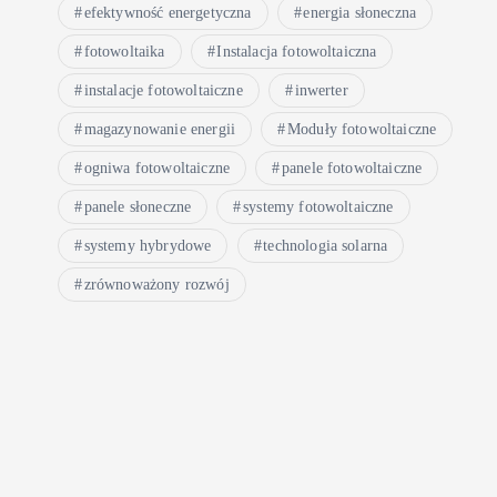
efektywność energetyczna
energia słoneczna
fotowoltaika
Instalacja fotowoltaiczna
instalacje fotowoltaiczne
inwerter
magazynowanie energii
Moduły fotowoltaiczne
ogniwa fotowoltaiczne
panele fotowoltaiczne
panele słoneczne
systemy fotowoltaiczne
systemy hybrydowe
technologia solarna
zrównoważony rozwój