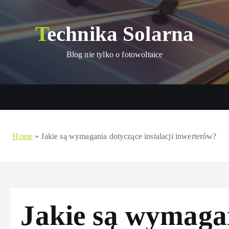
Technika Solarna
Blog nie tylko o fotowoltaice
Panele solarne
Sprzęty na baterie słoneczne
Wykorzystani
Home
»
Jakie są wymagania dotyczące instalacji inwerterów?
Jakie są wymaga