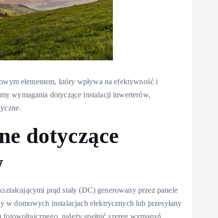
czowym elementem, który wpływa na efektywność i
my wymagania dotyczące instalacji inwerterów,
tyczne.
ne dotyczące
w
ekształcającymi prąd stały (DC) generowany przez panele
y w domowych instalacjach elektrycznych lub przesyłany
u fotowoltaicznego, należy spełnić szereg wymagań