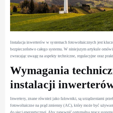
Instalacja inwerterów w systemach fotowoltaicznych jest klu
bezpieczeństwo całego systemu. W niniejszym artykule omówi
zwracając uwagę na aspekty techniczne, regulacyjne oraz prak
Wymagania technicz
instalacji inwerteró
Inwertery, znane również jako falowniki, są urządzeniami prz
fotowoltaiczne na prąd zmienny (AC), który może być używan
do sieci energetycznej. Aby zapewnić optymalną pracę system