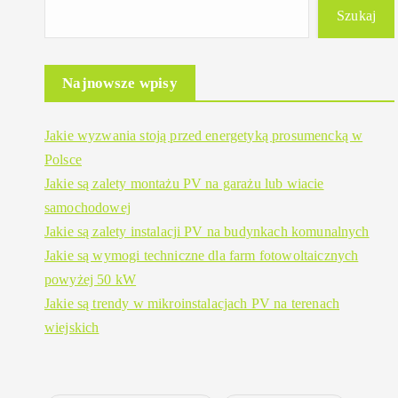
Szukaj
Najnowsze wpisy
Jakie wyzwania stoją przed energetyką prosumencką w
Polsce
Jakie są zalety montażu PV na garażu lub wiacie
samochodowej
Jakie są zalety instalacji PV na budynkach komunalnych
Jakie są wymogi techniczne dla farm fotowoltaicznych
powyżej 50 kW
Jakie są trendy w mikroinstalacjach PV na terenach
wiejskich