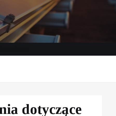
e energii słońca
nia dotyczące