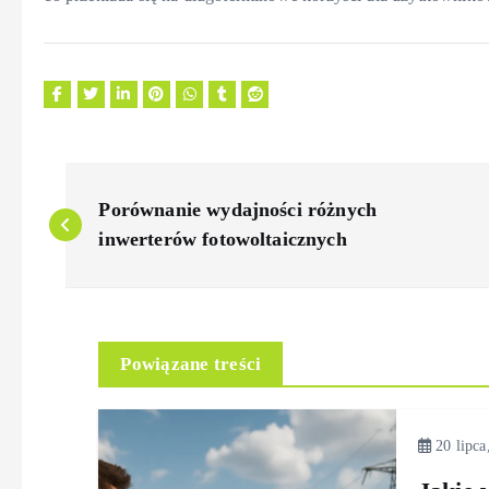
N
Porównanie wydajności różnych
a
inwerterów fotowoltaicznych
w
i
Powiązane treści
g
20 lipca