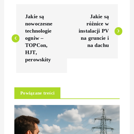
N
Jakie są
Jakie są
a
nowoczesne
różnice w
technologie
instalacji PV
w
ogniw –
na gruncie i
TOPCon,
na dachu
i
HJT,
perowskity
g
a
Powiązane treści
c
j
a