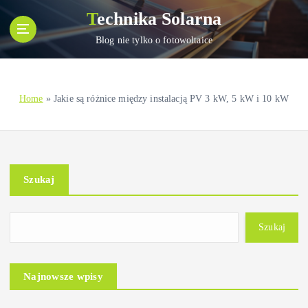
S
Technika Solarna
k
i
Blog nie tylko o fotowoltaice
p
t
o
Home
»
Jakie są różnice między instalacją PV 3 kW, 5 kW i 10 kW
c
o
n
t
e
Szukaj
n
t
Szukaj
Najnowsze wpisy