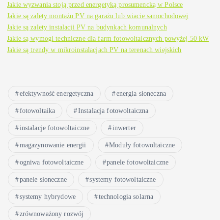
Jakie wyzwania stoją przed energetyką prosumencką w Polsce
Jakie są zalety montażu PV na garażu lub wiacie samochodowej
Jakie są zalety instalacji PV na budynkach komunalnych
Jakie są wymogi techniczne dla farm fotowoltaicznych powyżej 50 kW
Jakie są trendy w mikroinstalacjach PV na terenach wiejskich
efektywność energetyczna
energia słoneczna
fotowoltaika
Instalacja fotowoltaiczna
instalacje fotowoltaiczne
inwerter
magazynowanie energii
Moduły fotowoltaiczne
ogniwa fotowoltaiczne
panele fotowoltaiczne
panele słoneczne
systemy fotowoltaiczne
systemy hybrydowe
technologia solarna
zrównoważony rozwój