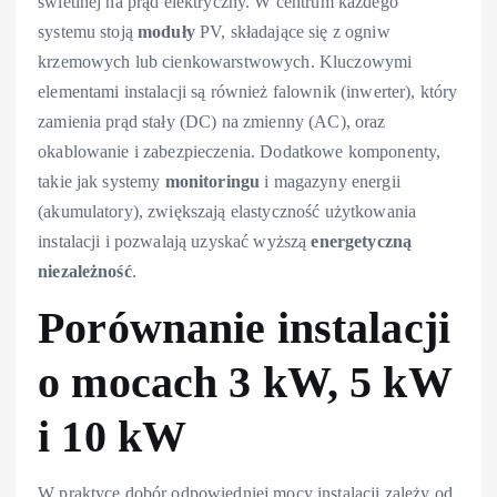
świetlnej na prąd elektryczny. W centrum każdego
systemu stoją
moduły
PV, składające się z ogniw
krzemowych lub cienkowarstwowych. Kluczowymi
elementami instalacji są również falownik (inwerter), który
zamienia prąd stały (DC) na zmienny (AC), oraz
okablowanie i zabezpieczenia. Dodatkowe komponenty,
takie jak systemy
monitoringu
i magazyny energii
(akumulatory), zwiększają elastyczność użytkowania
instalacji i pozwalają uzyskać wyższą
energetyczną
niezależność
.
Porównanie instalacji
o mocach 3 kW, 5 kW
i 10 kW
W praktyce dobór odpowiedniej mocy instalacji zależy od