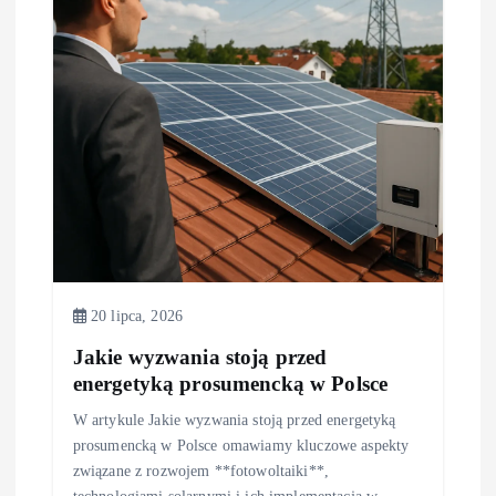
w
p
i
s
u
20 lipca, 2026
Jakie wyzwania stoją przed
energetyką prosumencką w Polsce
W artykule Jakie wyzwania stoją przed energetyką
prosumencką w Polsce omawiamy kluczowe aspekty
związane z rozwojem **fotowoltaiki**,