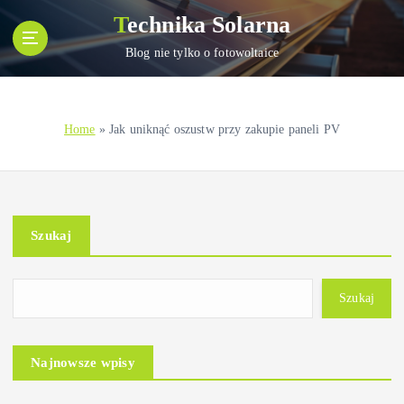
S
Technika Solarna
k
i
Blog nie tylko o fotowoltaice
p
t
o
Home
»
Jak uniknąć oszustw przy zakupie paneli PV
c
o
n
t
e
Szukaj
n
t
Szukaj
Najnowsze wpisy