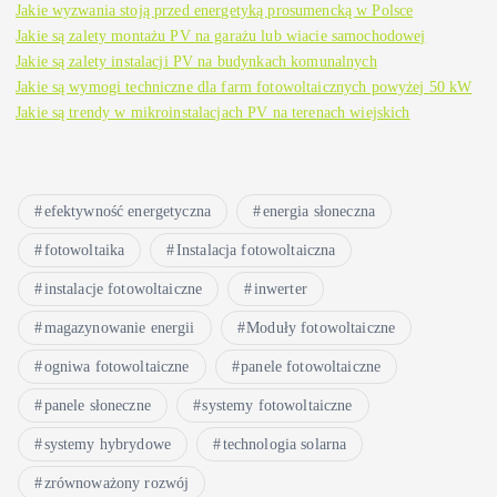
Jakie wyzwania stoją przed energetyką prosumencką w Polsce
Jakie są zalety montażu PV na garażu lub wiacie samochodowej
Jakie są zalety instalacji PV na budynkach komunalnych
Jakie są wymogi techniczne dla farm fotowoltaicznych powyżej 50 kW
Jakie są trendy w mikroinstalacjach PV na terenach wiejskich
efektywność energetyczna
energia słoneczna
fotowoltaika
Instalacja fotowoltaiczna
instalacje fotowoltaiczne
inwerter
magazynowanie energii
Moduły fotowoltaiczne
ogniwa fotowoltaiczne
panele fotowoltaiczne
panele słoneczne
systemy fotowoltaiczne
systemy hybrydowe
technologia solarna
zrównoważony rozwój