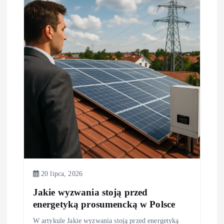
j
a
w
p
i
s
u
20 lipca, 2026
Jakie wyzwania stoją przed
energetyką prosumencką w Polsce
W artykule Jakie wyzwania stoją przed energetyką