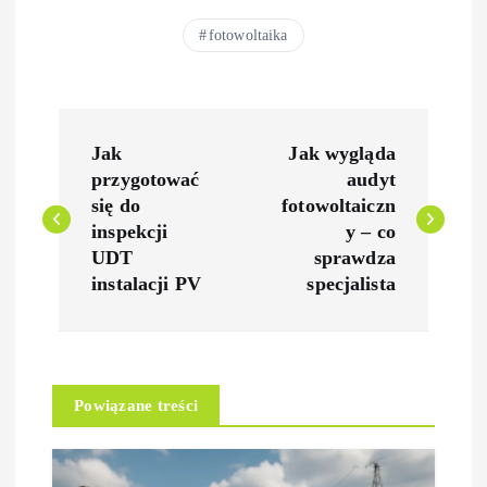
fotowoltaika
N
Jak
Jak wygląda
a
przygotować
audyt
się do
fotowoltaiczn
w
inspekcji
y – co
UDT
sprawdza
i
instalacji PV
specjalista
g
a
Powiązane treści
c