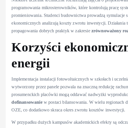
programowania mikrosterowników, które kontrolują pracę syste
promieniowania. Studenci budownictwa prowadzą symulacje st
ekonomicznych analizują koszty zwrotu inwestycji. Działania t
propagowania dobrych praktyk w zakresie
zrównoważony ro
Korzyści ekonomicz
energii
Implementacja instalacji fotowoltaicznych w szkołach i uczel
wytworzony przez panele pozwala na znaczną redukcję rachu
prosumenckich placówki mogą oddawać nadwyżki wyprodukowa
dofinansowanie
w postaci bilansowania. W wielu regionach dz
OZE, co dodatkowo skraca okres zwrotu kosztów inwestycji.
W przypadku dużych kampusów akademickich efekty są odczuw