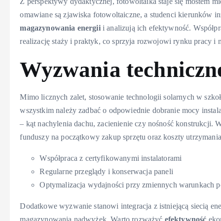
Z perspektywy dydaktycznej, fotowoltaika staje się mostem międ
omawiane są zjawiska fotowoltaiczne, a studenci kierunków in
magazynowania energii
i analizują ich efektywność. Współp
realizację staży i praktyk, co sprzyja rozwojowi rynku pracy
Wyzwania techniczne
Mimo licznych zalet, stosowanie technologii solarnych w szko
wszystkim należy zadbać o odpowiednie dobranie mocy instal
– kąt nachylenia dachu, zacienienie czy nośność konstrukcji
funduszy na początkowy zakup sprzętu oraz koszty utrzymania
Współpraca z certyfikowanymi instalatorami
Regularne przeglądy i konserwacja paneli
Optymalizacja wydajności przy zmiennych warunkach
Dodatkowe wyzwanie stanowi integracja z istniejącą siecią en
magazynowania nadwyżek. Warto rozważyć
efektywność
ekon