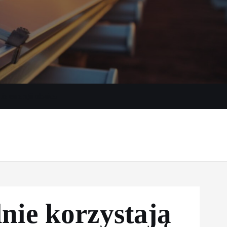
e energii słońca
lnie korzystają