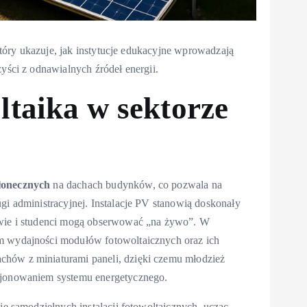
 który ukazuje, jak instytucje edukacyjne wprowadzają
zyści z odnawialnych źródeł energii.
ltaika
w sektorze
słonecznych
na dachach budynków, co pozwala na
gi administracyjnej. Instalacje PV stanowią doskonały
iowie i studenci mogą obserwować „na żywo”. W
em wydajności modułów fotowoltaicznych oraz ich
chów z miniaturami paneli, dzięki czemu młodzież
kcjonowaniem systemu energetycznego.
nie
samodzielnych
instalacji fotowoltaicznych, ucząc