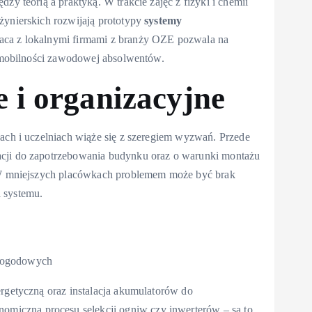
zy teorią a praktyką. W trakcie zajęć z fizyki i chemii
żynierskich rozwijają prototypy
systemy
raca z lokalnymi firmami z branży OZE pozwala na
 i mobilności zawodowej absolwentów.
 i organizacyjne
łach i uczelniach wiąże się z szeregiem wyzwań. Przede
acji do zapotrzebowania budynku oraz o warunki montażu
. W mniejszych placówkach problemem może być brak
 systemu.
 pogodowych
ergetyczną oraz instalacja akumulatorów do
omiczną procesu selekcji ogniw czy inwerterów – są to