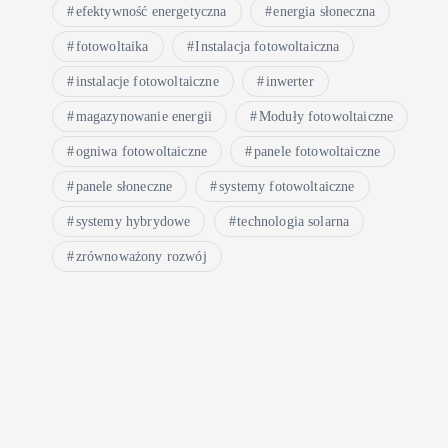
efektywność energetyczna
energia słoneczna
fotowoltaika
Instalacja fotowoltaiczna
instalacje fotowoltaiczne
inwerter
magazynowanie energii
Moduły fotowoltaiczne
ogniwa fotowoltaiczne
panele fotowoltaiczne
panele słoneczne
systemy fotowoltaiczne
systemy hybrydowe
technologia solarna
zrównoważony rozwój