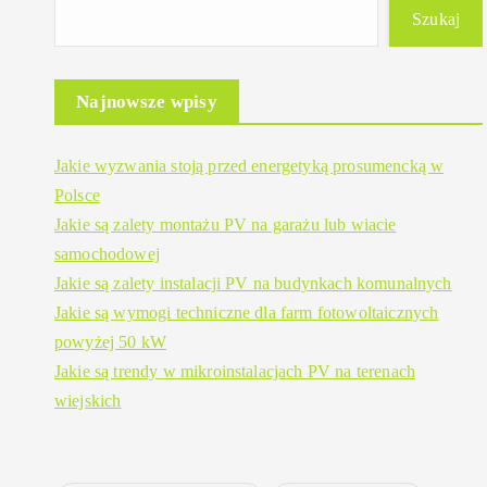
Szukaj
Najnowsze wpisy
Jakie wyzwania stoją przed energetyką prosumencką w
Polsce
Jakie są zalety montażu PV na garażu lub wiacie
samochodowej
Jakie są zalety instalacji PV na budynkach komunalnych
Jakie są wymogi techniczne dla farm fotowoltaicznych
powyżej 50 kW
Jakie są trendy w mikroinstalacjach PV na terenach
wiejskich