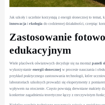
Jak szkoły i uczelnie korzystają z energii słonecznej to temat,
innowacja
i
ekologia
do codziennej działalności, czerpiąc kor
Zastosowanie
fotowo
edukacyjnym
Wiele placówek oświatowych decyduje się na montaż
paneli 
wykorzystanie
energii słonecznej
w procesie nauczania i obsłu
przykład praktycznego zastosowania technologii, które uczn
laboratoriach szkolnych prowadzi się eksperymenty z pomiar
wpływem na otoczenie. Często powstają drewniane makiety da
konkretne zagadnienia teoretyczne łączy z rzeczywistym fun
Niektóre uczelnie techniczne rozszerzają zajęcia o projektowa