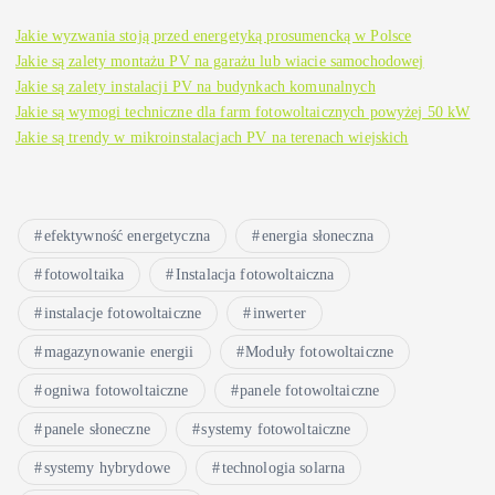
Jakie wyzwania stoją przed energetyką prosumencką w Polsce
Jakie są zalety montażu PV na garażu lub wiacie samochodowej
Jakie są zalety instalacji PV na budynkach komunalnych
Jakie są wymogi techniczne dla farm fotowoltaicznych powyżej 50 kW
Jakie są trendy w mikroinstalacjach PV na terenach wiejskich
efektywność energetyczna
energia słoneczna
fotowoltaika
Instalacja fotowoltaiczna
instalacje fotowoltaiczne
inwerter
magazynowanie energii
Moduły fotowoltaiczne
ogniwa fotowoltaiczne
panele fotowoltaiczne
panele słoneczne
systemy fotowoltaiczne
systemy hybrydowe
technologia solarna