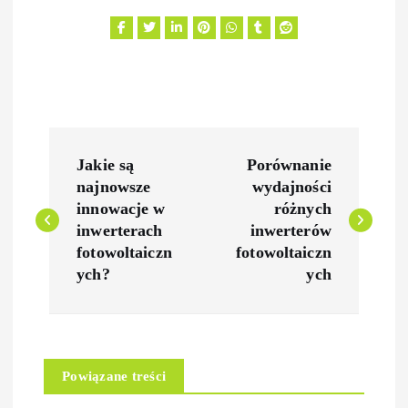
N
Jakie są
Porównanie
a
najnowsze
wydajności
innowacje w
różnych
w
inwerterach
inwerterów
fotowoltaiczn
fotowoltaiczn
i
ych?
ych
g
a
Powiązane treści