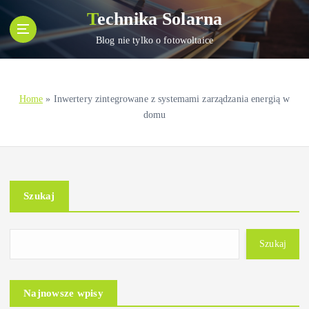
S
Technika Solarna
k
i
Blog nie tylko o fotowoltaice
p
t
o
Home
»
Inwertery zintegrowane z systemami zarządzania energią w
c
domu
o
n
t
e
n
Szukaj
t
Szukaj
Najnowsze wpisy