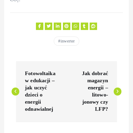
inwerter
N
Fotowoltaika
Jak dobrać
a
w edukacji –
magazyn
jak uczyć
energii –
w
dzieci o
litowo-
energii
jonowy czy
i
odnawialnej
LFP?
g