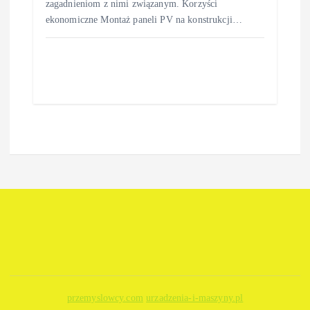
zagadnieniom z nimi związanym. Korzyści
ekonomiczne Montaż paneli PV na konstrukcji…
przemyslowcy.com
urzadzenia-i-maszyny.pl