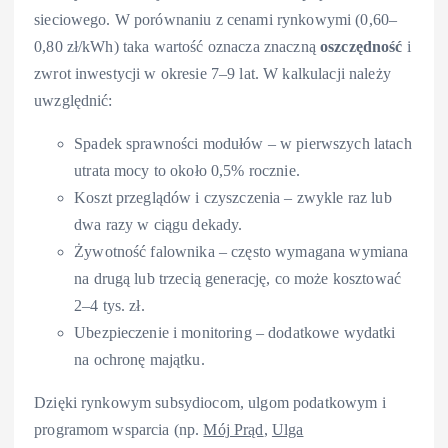
sieciowego. W porównaniu z cenami rynkowymi (0,60–
0,80 zł/kWh) taka wartość oznacza znaczną
oszczędność
i
zwrot inwestycji w okresie 7–9 lat. W kalkulacji należy
uwzględnić:
Spadek sprawności modułów – w pierwszych latach
utrata mocy to około 0,5% rocznie.
Koszt przeglądów i czyszczenia – zwykle raz lub
dwa razy w ciągu dekady.
Żywotność falownika – często wymagana wymiana
na drugą lub trzecią generację, co może kosztować
2–4 tys. zł.
Ubezpieczenie i monitoring – dodatkowe wydatki
na ochronę majątku.
Dzięki rynkowym subsydiocom, ulgom podatkowym i
programom wsparcia (np.
Mój Prąd
,
Ulga