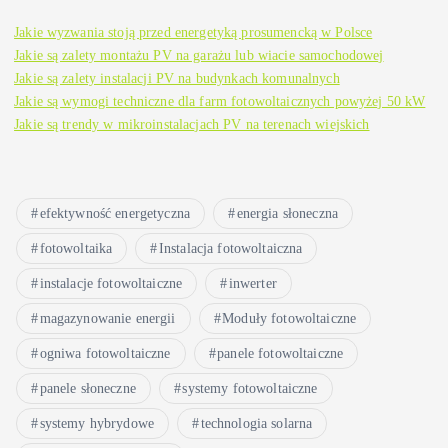
Jakie wyzwania stoją przed energetyką prosumencką w Polsce
Jakie są zalety montażu PV na garażu lub wiacie samochodowej
Jakie są zalety instalacji PV na budynkach komunalnych
Jakie są wymogi techniczne dla farm fotowoltaicznych powyżej 50 kW
Jakie są trendy w mikroinstalacjach PV na terenach wiejskich
efektywność energetyczna
energia słoneczna
fotowoltaika
Instalacja fotowoltaiczna
instalacje fotowoltaiczne
inwerter
magazynowanie energii
Moduły fotowoltaiczne
ogniwa fotowoltaiczne
panele fotowoltaiczne
panele słoneczne
systemy fotowoltaiczne
systemy hybrydowe
technologia solarna