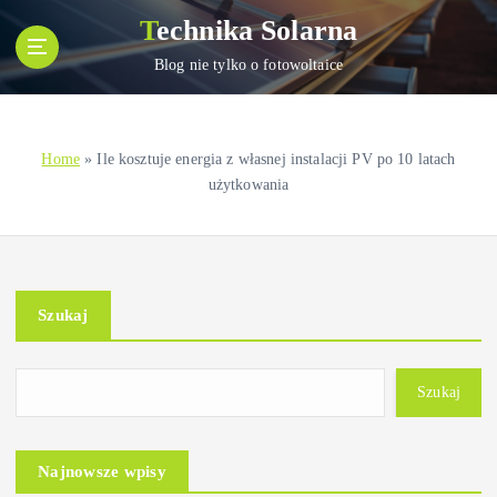
S
Technika Solarna
k
i
Blog nie tylko o fotowoltaice
p
t
o
Home
»
Ile kosztuje energia z własnej instalacji PV po 10 latach
c
użytkowania
o
n
t
e
n
Szukaj
t
Szukaj
Najnowsze wpisy