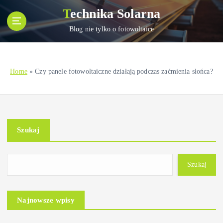
S
Technika Solarna
k
i
Blog nie tylko o fotowoltaice
p
t
o
Home
»
Czy panele fotowoltaiczne działają podczas zaćmienia słońca?
c
o
n
t
e
Szukaj
n
t
Szukaj
Najnowsze wpisy