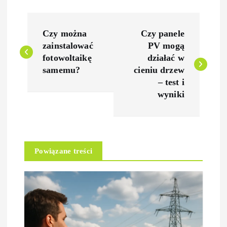
N
Czy można
Czy panele
a
zainstalować
PV mogą
fotowoltaikę
działać w
w
samemu?
cieniu drzew
– test i
i
wyniki
g
a
Powiązane treści
c
j
a