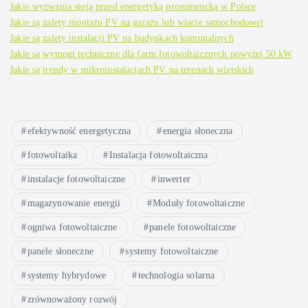
Jakie wyzwania stoją przed energetyką prosumencką w Polsce
Jakie są zalety montażu PV na garażu lub wiacie samochodowej
Jakie są zalety instalacji PV na budynkach komunalnych
Jakie są wymogi techniczne dla farm fotowoltaicznych powyżej 50 kW
Jakie są trendy w mikroinstalacjach PV na terenach wiejskich
efektywność energetyczna
energia słoneczna
fotowoltaika
Instalacja fotowoltaiczna
instalacje fotowoltaiczne
inwerter
magazynowanie energii
Moduły fotowoltaiczne
ogniwa fotowoltaiczne
panele fotowoltaiczne
panele słoneczne
systemy fotowoltaiczne
systemy hybrydowe
technologia solarna
zrównoważony rozwój