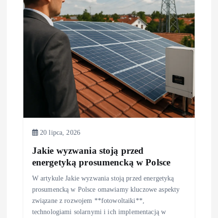
w
p
i
s
u
20 lipca, 2026
Jakie wyzwania stoją przed
energetyką prosumencką w Polsce
W artykule Jakie wyzwania stoją przed energetyką
prosumencką w Polsce omawiamy kluczowe aspekty
związane z rozwojem **fotowoltaiki**,
technologiami solarnymi i ich implementacją w