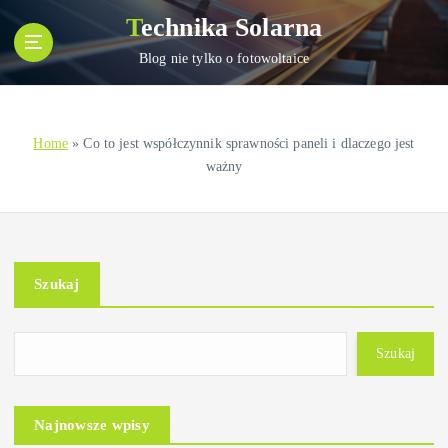
S
Technika Solarna
k
i
Blog nie tylko o fotowoltaice
p
t
o
Home
»
Co to jest współczynnik sprawności paneli i dlaczego jest
c
ważny
o
n
t
e
n
Szukaj
t
Szukaj
Najnowsze wpisy