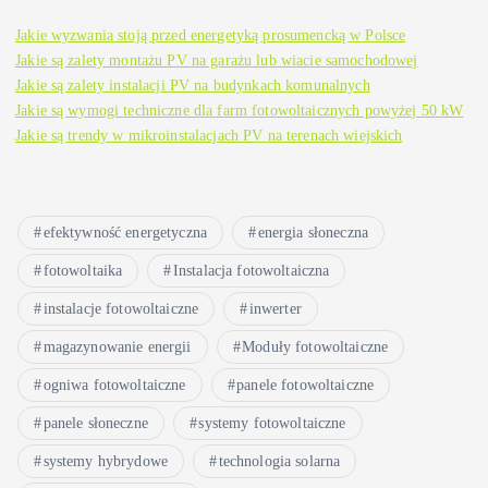
Jakie wyzwania stoją przed energetyką prosumencką w Polsce
Jakie są zalety montażu PV na garażu lub wiacie samochodowej
Jakie są zalety instalacji PV na budynkach komunalnych
Jakie są wymogi techniczne dla farm fotowoltaicznych powyżej 50 kW
Jakie są trendy w mikroinstalacjach PV na terenach wiejskich
efektywność energetyczna
energia słoneczna
fotowoltaika
Instalacja fotowoltaiczna
instalacje fotowoltaiczne
inwerter
magazynowanie energii
Moduły fotowoltaiczne
ogniwa fotowoltaiczne
panele fotowoltaiczne
panele słoneczne
systemy fotowoltaiczne
systemy hybrydowe
technologia solarna