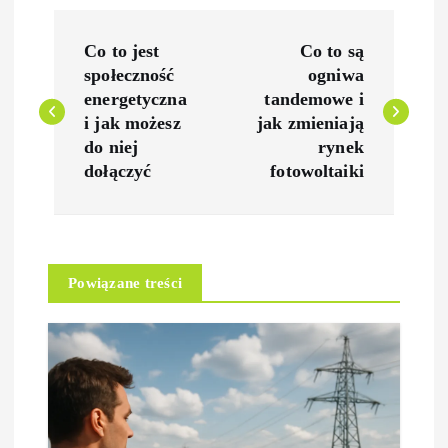
N
Co to jest
Co to są
a
społeczność
ogniwa
energetyczna
tandemowe i
w
i jak możesz
jak zmieniają
do niej
rynek
i
dołączyć
fotowoltaiki
g
a
Powiązane treści
c
j
a