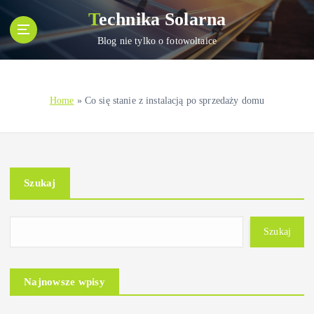
S
Technika Solarna
k
i
Blog nie tylko o fotowoltaice
p
t
o
Home
»
Co się stanie z instalacją po sprzedaży domu
c
o
n
t
e
Szukaj
n
t
Szukaj
Najnowsze wpisy