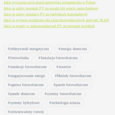
Jakie wyzwania stoją przed energetyką prosumencką w Polsce
Jakie są zalety montażu PV na garażu lub wiacie samochodowej
Jakie są zalety instalacji PV na budynkach komunalnych
Jakie są wymogi techniczne dla farm fotowoltaicznych powyżej 50 kW
Jakie są trendy w mikroinstalacjach PV na terenach wiejskich
efektywność energetyczna
energia słoneczna
fotowoltaika
Instalacja fotowoltaiczna
instalacje fotowoltaiczne
inwerter
magazynowanie energii
Moduły fotowoltaiczne
ogniwa fotowoltaiczne
panele fotowoltaiczne
panele słoneczne
systemy fotowoltaiczne
systemy hybrydowe
technologia solarna
zrównoważony rozwój