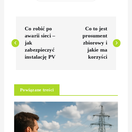
N
Co robić po
Co to jest
a
awarii sieci –
prosument
jak
zbiorowy i
w
zabezpieczyć
jakie ma
instalację PV
korzyści
i
g
Powiązane treści
a
c
j