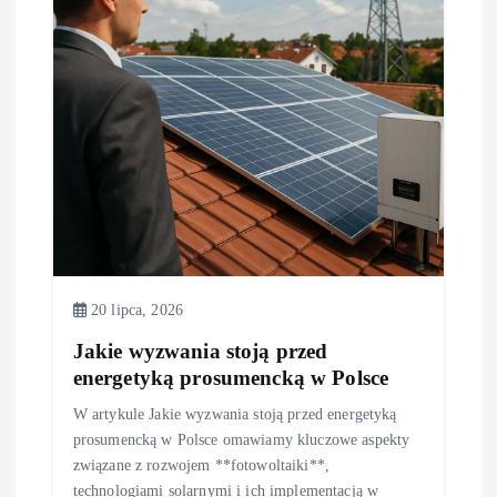
a
w
p
i
s
u
20 lipca, 2026
Jakie wyzwania stoją przed
energetyką prosumencką w Polsce
W artykule Jakie wyzwania stoją przed energetyką
prosumencką w Polsce omawiamy kluczowe aspekty
związane z rozwojem **fotowoltaiki**,
technologiami solarnymi i ich implementacją w