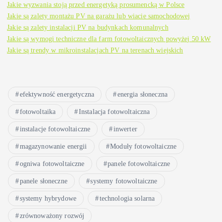
Jakie wyzwania stoją przed energetyką prosumencką w Polsce
Jakie są zalety montażu PV na garażu lub wiacie samochodowej
Jakie są zalety instalacji PV na budynkach komunalnych
Jakie są wymogi techniczne dla farm fotowoltaicznych powyżej 50 kW
Jakie są trendy w mikroinstalacjach PV na terenach wiejskich
efektywność energetyczna
energia słoneczna
fotowoltaika
Instalacja fotowoltaiczna
instalacje fotowoltaiczne
inwerter
magazynowanie energii
Moduły fotowoltaiczne
ogniwa fotowoltaiczne
panele fotowoltaiczne
panele słoneczne
systemy fotowoltaiczne
systemy hybrydowe
technologia solarna
zrównoważony rozwój