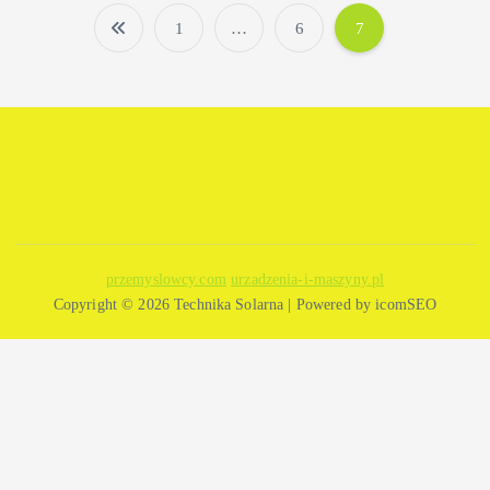
1
…
6
7
S
t
r
o
n
przemyslowcy.com
urzadzenia-i-maszyny.pl
Copyright © 2026 Technika Solarna | Powered by icomSEO
i
c
o
w